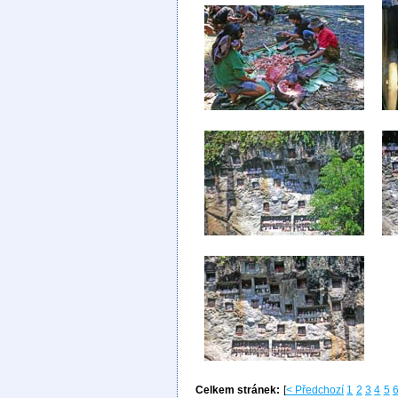
Celkem stránek:
[
< Předchozí
1
2
3
4
5