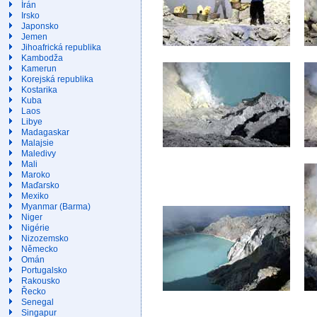
Írán
Irsko
Japonsko
Jemen
Jihoafrická republika
Kambodža
Kamerun
Korejská republika
Kostarika
Kuba
Laos
Libye
Madagaskar
Malajsie
Maledivy
Mali
Maroko
Maďarsko
Mexiko
Myanmar (Barma)
Niger
Nigérie
Nizozemsko
Německo
Omán
Portugalsko
Rakousko
Řecko
Senegal
Singapur