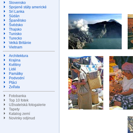
Slovensko
Spojené státy americké
Srí Lanka
Súdán
Španělsko
Švédsko
Thajsko
Tunisko
Turecko
Velká Británie
Vietnam
Architektura
Krajina
Květiny
Lidé
Památky
Podvodní
Ptáci
Zvířata
Fotobanka
Top 10 fotek
Uživatelská fotogalerie
Tapety
Katalog zemí
Novinky odjinud