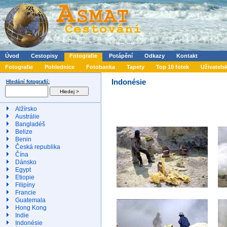
Úvod
Cestopisy
Fotografie
Potápění
Odkazy
Kontakt
Fotografie
Pohlednice
Fotobanka
Tapety
Top 10 fotek
Uživatels
Indonésie
Hledání fotografií:
Alžírsko
Austrálie
Bangladéš
Belize
Benin
Česká republika
Čína
Dánsko
Egypt
Etiopie
Filipíny
Francie
Guatemala
Hong Kong
Indie
Indonésie