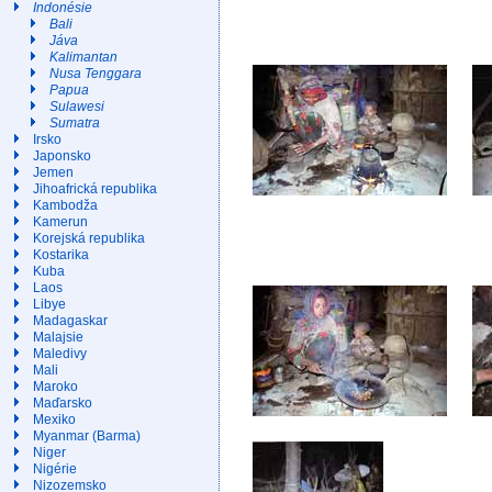
Indonésie
Bali
Jáva
Kalimantan
Nusa Tenggara
Papua
Sulawesi
Sumatra
Irsko
Japonsko
Jemen
Jihoafrická republika
Kambodža
Kamerun
Korejská republika
Kostarika
Kuba
Laos
Libye
Madagaskar
Malajsie
Maledivy
Mali
Maroko
Maďarsko
Mexiko
Myanmar (Barma)
Niger
Nigérie
Nizozemsko