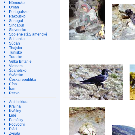
Německo
Omán
Portugalsko
Rakousko
Senegal
Singapur
Slovensko
Spojené státy americké
Srí Lanka
Súdán
Thajsko
Tunisko
Turecko
Velká Británie
Vietnam
Španělsko
Švédsko
Česká republika
Čína
Írán
Řecko
Architektura
Krajina
Květiny
Lidé
Památky
Podvodní
Ptáci
Zvířata