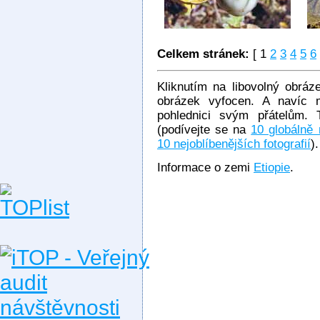
Celkem stránek:
[ 1
2
3
4
5
6
Kliknutím na libovolný obráze
obrázek vyfocen. A navíc m
pohlednici svým přátelům. 
(podívejte se na
10 globálně n
10 nejoblíbenějších fotografií
).
Informace o zemi
Etiopie
.