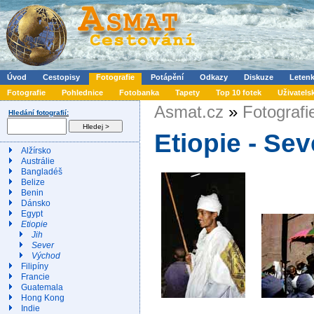
Úvod
Cestopisy
Fotografie
Potápění
Odkazy
Diskuze
Leten
Fotografie
Pohlednice
Fotobanka
Tapety
Top 10 fotek
Uživatels
Asmat.cz
»
Fotografi
Hledání fotografií:
Etiopie - Sev
Alžírsko
Austrálie
Bangladéš
Belize
Benin
Dánsko
Egypt
Etiopie
Jih
Sever
Východ
Filipíny
Francie
Guatemala
Hong Kong
Indie