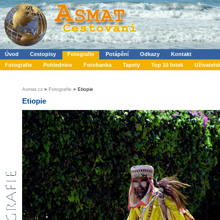
Úvod
Cestopisy
Fotografie
Potápění
Odkazy
Kontakt
Fotografie
Pohlednice
Fotobanka
Tapety
Top 10 fotek
Uživatels
Asmat.cz
»
Fotografie
» Etiopie
Etiopie