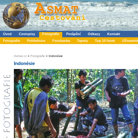
Úvod
Cestopisy
Fotografie
Potápění
Odkazy
Kontakt
Fotografie
Pohlednice
Fotobanka
Tapety
Top 10 fotek
Uživatels
Asmat.cz
»
Fotografie
» Indonésie
Indonésie