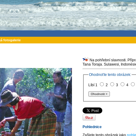
ká fotogalerie
Na pohřební slavnosti. Přípr
Tana Toraja. Sulawesi, Indon
Ohodnoťte tento obrázek:
Líbí 1
2
3
4
Pohlednice
Zašlete tento obrázek jako
pohle