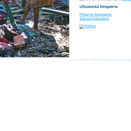
Uživatelská fotogalerie
Přidat do fotogalerie
Zobrazit fotogalerii
(c) Asmat 2003 - 2026, design by
KamData
[
Priv