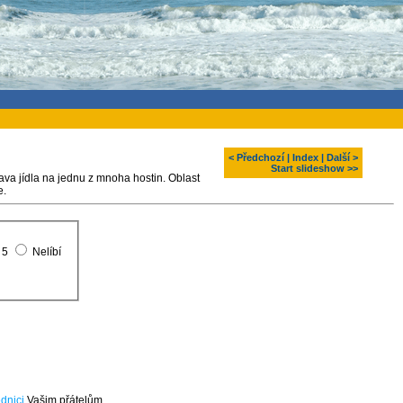
< Předchozí
|
Index
|
Další >
Start slideshow >>
ava jídla na jednu z mnoha hostin. Oblast
ésie.
5
Nelíbí
dnici
Vašim přátelům.