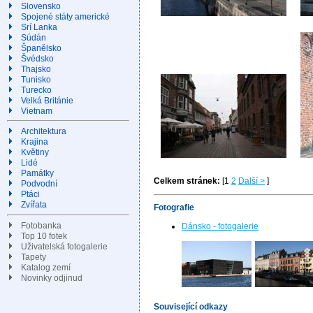
Slovensko
Spojené státy americké
Srí Lanka
Súdán
Španělsko
Švédsko
Thajsko
Tunisko
Turecko
Velká Británie
Vietnam
Architektura
Krajina
Květiny
Lidé
Památky
Celkem stránek:
[1
2
Další >
]
Podvodní
Ptáci
Zvířata
Fotografie
Fotobanka
Dánsko - fotogalerie
Top 10 fotek
Uživatelská fotogalerie
Tapety
Katalog zemí
Novinky odjinud
Související odkazy