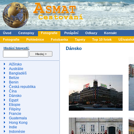
Úvod
Cestopisy
Fotografie
Potápění
Odkazy
Kontakt
Fotografie
Pohlednice
Fotobanka
Tapety
Top 10 fotek
Uživatels
Dánsko
Hledání fotografií:
Alžírsko
Austrálie
Bangladéš
Belize
Benin
Česká republika
Čína
Dánsko
Egypt
Etiopie
Filipíny
Francie
Guatemala
Hong Kong
Indie
Indonésie