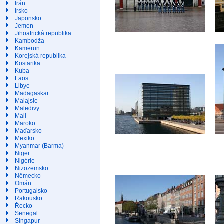
Írán
Irsko
Japonsko
Jemen
Jihoafrická republika
Kambodža
Kamerun
Korejská republika
Kostarika
Kuba
Laos
Libye
Madagaskar
Malajsie
Maledivy
Mali
Maroko
Maďarsko
Mexiko
Myanmar (Barma)
Niger
Nigérie
Nizozemsko
Německo
Omán
Portugalsko
Rakousko
Řecko
Senegal
Singapur