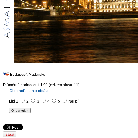
Budapešť. Maďarsko.
Průměrné hodnocení: 1.91 (celkem hlasů: 11)
Ohodnoťte tento obrázek:
Líbí 1
2
3
4
5
Nelíbí