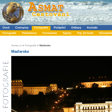
Úvod
Cestopisy
Fotografie
Potápění
Odkazy
Kontakt
Fotografie
Pohlednice
Fotobanka
Tapety
Top 10 fotek
Uživatels
Asmat.cz
»
Fotografie
» Maďarsko
Maďarsko