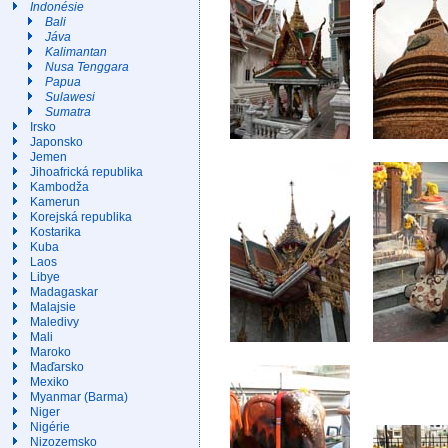
Indonésie
Bali
Jáva
Kalimantan
Nusa Tenggara
Papua
Sulawesi
Sumatra
Irsko
Japonsko
Jemen
Jihoafrická republika
Kambodža
Kamerun
Korejská republika
Kostarika
Kuba
Laos
Libye
Madagaskar
Malajsie
Maledivy
Mali
Maroko
Maďarsko
Mexiko
Myanmar (Barma)
Niger
Nigérie
Nizozemsko