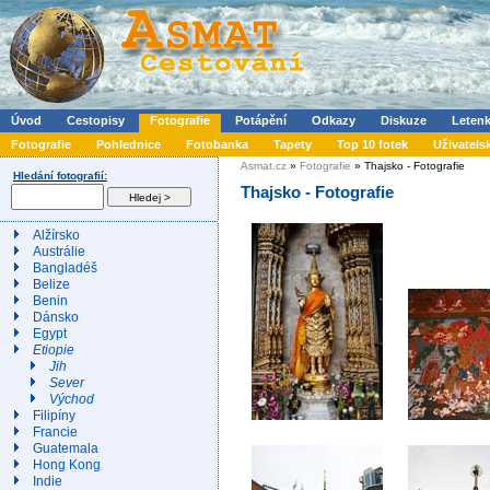
Úvod
Cestopisy
Fotografie
Potápění
Odkazy
Diskuze
Leten
Fotografie
Pohlednice
Fotobanka
Tapety
Top 10 fotek
Uživatels
Asmat.cz
»
Fotografie
» Thajsko - Fotografie
Hledání fotografií:
Thajsko - Fotografie
Alžírsko
Austrálie
Bangladéš
Belize
Benin
Dánsko
Egypt
Etiopie
Jih
Sever
Východ
Filipíny
Francie
Guatemala
Hong Kong
Indie