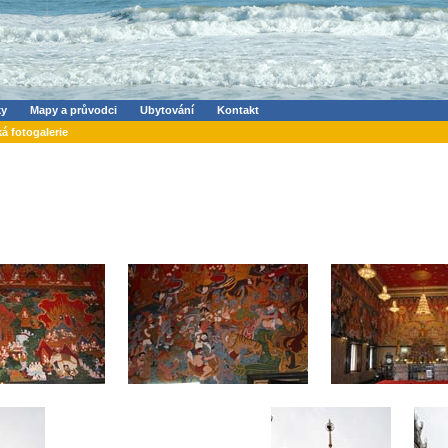
ky
Mapy a průvodci
Ubytování
Kontakt
ká fotogalerie