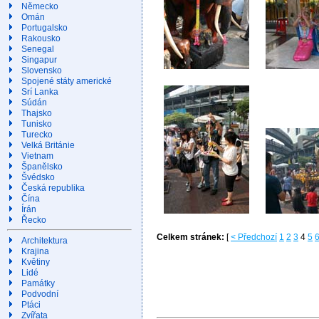
Německo
Omán
Portugalsko
Rakousko
Senegal
Singapur
Slovensko
Spojené státy americké
Srí Lanka
Súdán
Thajsko
Tunisko
Turecko
Velká Británie
Vietnam
Španělsko
Švédsko
Česká republika
Čína
Írán
Řecko
Celkem stránek:
[
< Předchozí
1
2
3
4
5
Architektura
Krajina
Květiny
Lidé
Památky
Podvodní
Ptáci
Zvířata