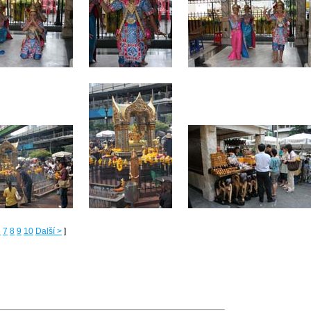
6
7
8
9
10
Další >
]