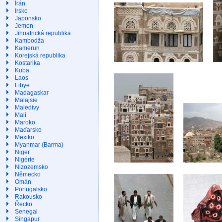
Írán
Irsko
Japonsko
Jemen
Jihoafrická republika
Kambodža
Kamerun
Korejská republika
Kostarika
Kuba
Laos
Libye
Madagaskar
Malajsie
Maledivy
Mali
Maroko
Maďarsko
Mexiko
Myanmar (Barma)
Niger
Nigérie
Nizozemsko
Německo
Omán
Portugalsko
Rakousko
Řecko
Senegal
Singapur