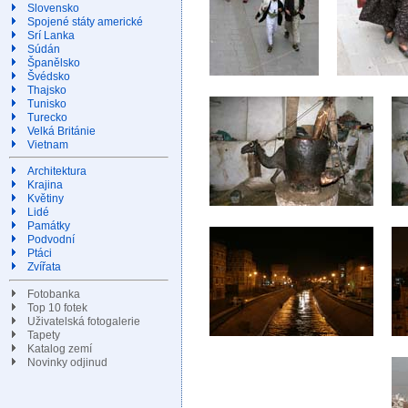
Slovensko
Spojené státy americké
Srí Lanka
Súdán
Španělsko
Švédsko
Thajsko
Tunisko
Turecko
Velká Británie
Vietnam
Architektura
Krajina
Květiny
Lidé
Památky
Podvodní
Ptáci
Zvířata
Fotobanka
Top 10 fotek
Uživatelská fotogalerie
Tapety
Katalog zemí
Novinky odjinud