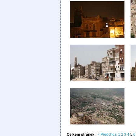
Celkem stránek:
[
< Předchozí
1
2
3
4
5
6