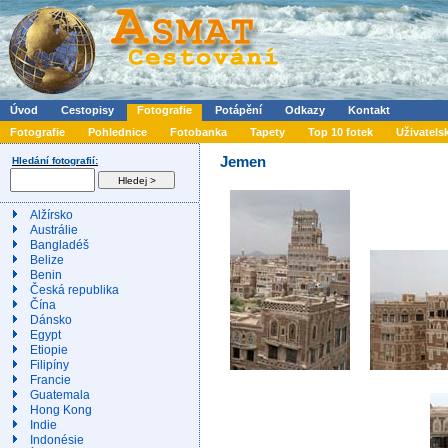
Úvod
Cestopisy
Fotografie
Potápění
Odkazy
Kontakt
Fotografie
Pohlednice
Fotobanka
Tapety
Top 10 fotek
Uživatels
Jemen
Hledání fotografií:
Alžírsko
Austrálie
Bangladéš
Belize
Benin
Česká republika
Čína
Dánsko
Egypt
Etiopie
Filipíny
Francie
Guatemala
Hong Kong
Indie
Indonésie