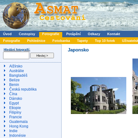
Úvod
Cestopisy
Fotografie
Potápění
Odkazy
Kontakt
Fotografie
Pohlednice
Fotobanka
Tapety
Top 10 fotek
Uživatels
Japonsko
Hledání fotografií:
Alžírsko
Austrálie
Bangladéš
Belize
Benin
Česká republika
Čína
Dánsko
Egypt
Etiopie
Filipíny
Francie
Guatemala
Hong Kong
Indie
Indonésie