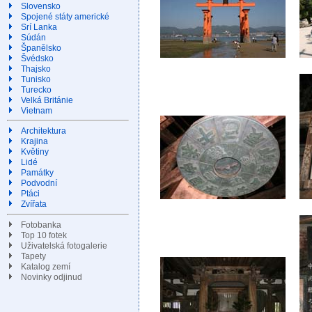
Slovensko
Spojené státy americké
Srí Lanka
Súdán
Španělsko
Švédsko
Thajsko
Tunisko
Turecko
Velká Británie
Vietnam
Architektura
Krajina
Květiny
Lidé
Památky
Podvodní
Ptáci
Zvířata
Fotobanka
Top 10 fotek
Uživatelská fotogalerie
Tapety
Katalog zemí
Novinky odjinud