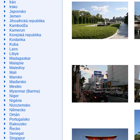
Írán
Irsko
Japonsko
Jemen
Jihoafrická republika
Kambodža
Kamerun
Korejská republika
Kostarika
Kuba
Laos
Libye
Madagaskar
Malajsie
Maledivy
Mali
Maroko
Maďarsko
Mexiko
Myanmar (Barma)
Niger
Nigérie
Nizozemsko
Německo
Omán
Portugalsko
Rakousko
Řecko
Senegal
Singapur