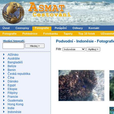
Úvod
Cestopisy
Fotografie
Potápění
Odkazy
Kontakt
Fotografie
Pohlednice
Fotobanka
Tapety
Top 10 fotek
Uživatels
Podvodní - Indonésie - Fotografi
Hledání fotografií:
Filtr:
Alžírsko
Austrálie
Bangladéš
Belize
Benin
Česká republika
Čína
Dánsko
Egypt
Etiopie
Filipíny
Francie
Guatemala
Hong Kong
Indie
Indonésie