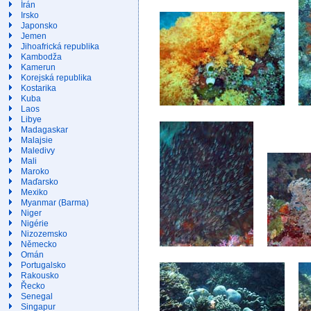
Írán
Irsko
Japonsko
Jemen
Jihoafrická republika
Kambodža
Kamerun
Korejská republika
Kostarika
Kuba
Laos
Libye
Madagaskar
Malajsie
Maledivy
Mali
Maroko
Maďarsko
Mexiko
Myanmar (Barma)
Niger
Nigérie
Nizozemsko
Německo
Omán
Portugalsko
Rakousko
Řecko
Senegal
Singapur