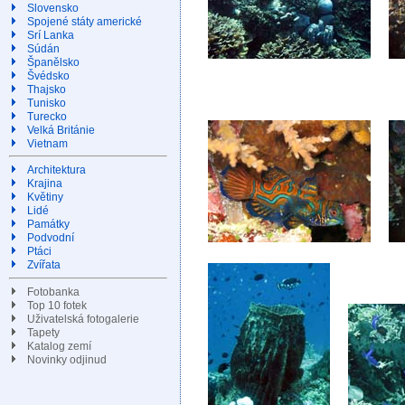
Slovensko
Spojené státy americké
Srí Lanka
Súdán
Španělsko
Švédsko
Thajsko
Tunisko
Turecko
Velká Británie
Vietnam
Architektura
Krajina
Květiny
Lidé
Památky
Podvodní
Ptáci
Zvířata
Fotobanka
Top 10 fotek
Uživatelská fotogalerie
Tapety
Katalog zemí
Novinky odjinud