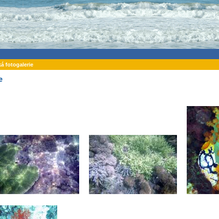
ká fotogalerie
e