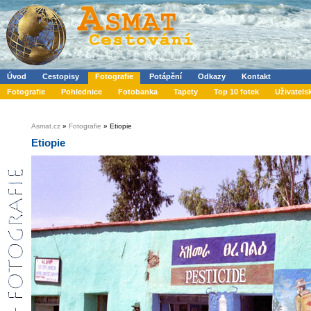
Úvod
Cestopisy
Fotografie
Potápění
Odkazy
Kontakt
Fotografie
Pohlednice
Fotobanka
Tapety
Top 10 fotek
Uživatels
Asmat.cz
»
Fotografie
» Etiopie
Etiopie