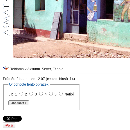
Reklama v Aksumu. Sever, Etiopie.
Průměrné hodnocení: 2.07 (celkem hlasů: 14)
Ohodnoťte tento obrázek:
Líbí 1
2
3
4
5
Nelíbí