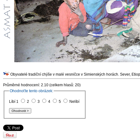
Obyvatelé tradiční chýše v malé vesničce v Simiensk
Průměrné hodnocení: 2.10 (celkem hlasů: 20)
Ohodnoťte tento obrázek:
Líbí 1
2
3
4
5
Nelíbí