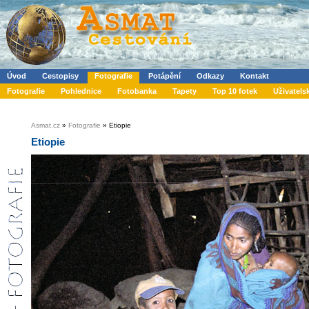
Úvod
Cestopisy
Fotografie
Potápění
Odkazy
Kontakt
Fotografie
Pohlednice
Fotobanka
Tapety
Top 10 fotek
Uživatels
Asmat.cz
»
Fotografie
» Etiopie
Etiopie