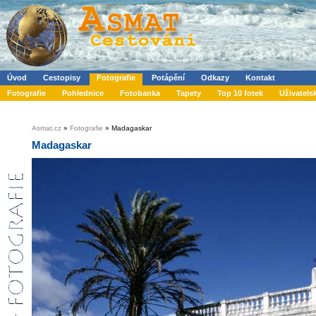
Úvod
Cestopisy
Fotografie
Potápění
Odkazy
Kontakt
Fotografie
Pohlednice
Fotobanka
Tapety
Top 10 fotek
Uživatels
Asmat.cz
»
Fotografie
» Madagaskar
Madagaskar