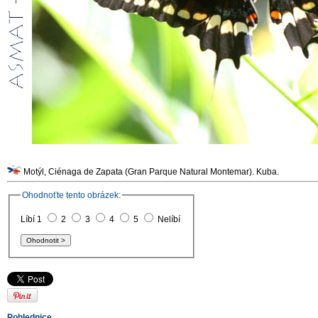
Motýl, Ciénaga de Zapata (Gran Parque Natural Montemar). Kuba.
Ohodnoťte tento obrázek:
Líbí 1
2
3
4
5
Nelíbí
Pohlednice