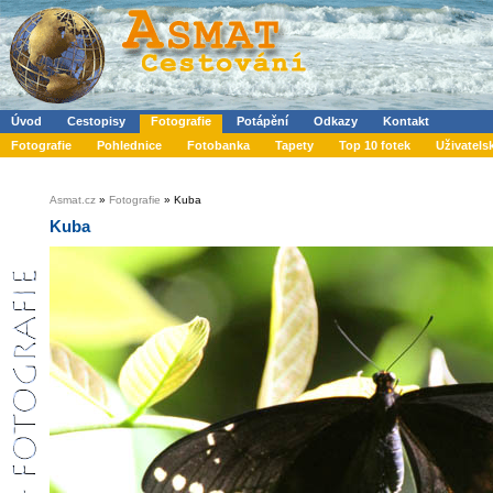
Úvod
Cestopisy
Fotografie
Potápění
Odkazy
Kontakt
Fotografie
Pohlednice
Fotobanka
Tapety
Top 10 fotek
Uživatels
Asmat.cz
»
Fotografie
» Kuba
Kuba