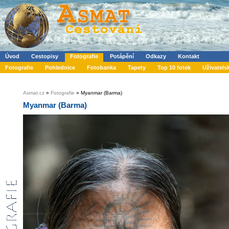
Úvod
Cestopisy
Fotografie
Potápění
Odkazy
Kontakt
Fotografie
Pohlednice
Fotobanka
Tapety
Top 10 fotek
Uživatels
Asmat.cz
»
Fotografie
» Myanmar (Barma)
Myanmar (Barma)