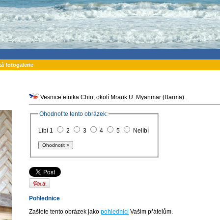
ká fotogalerie
Vesnice etnika Chin, okolí Mrauk U. Myanmar (Barma).
Ohodnoťte tento obrázek:
Líbí 1
2
3
4
5
Nelíbí
Pohlednice
Zašlete tento obrázek jako
pohlednici
Vašim přátelům.