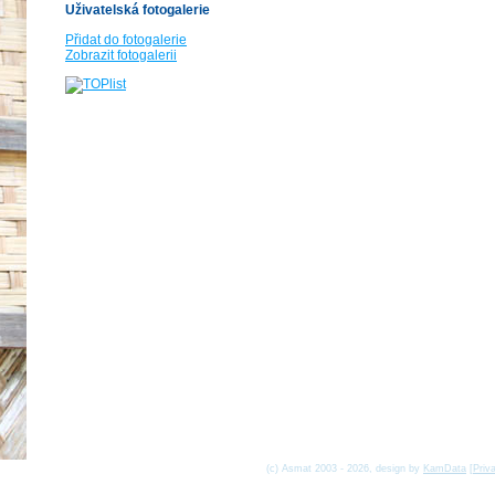
Uživatelská fotogalerie
Přidat do fotogalerie
Zobrazit fotogalerii
(c) Asmat 2003 - 2026, design by
KamData
[
Priv