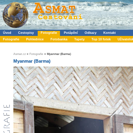
Úvod
Cestopisy
Fotografie
Potápění
Odkazy
Kontakt
Fotografie
Pohlednice
Fotobanka
Tapety
Top 10 fotek
Uživatels
Asmat.cz
»
Fotografie
» Myanmar (Barma)
Myanmar (Barma)