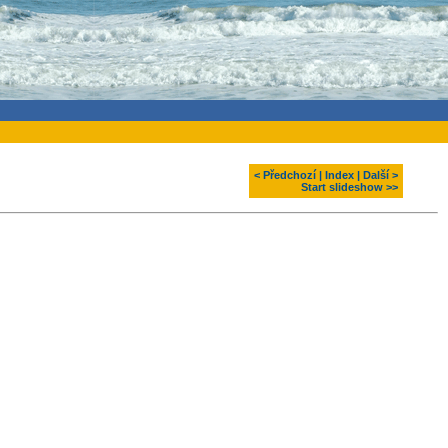
< Předchozí
|
Index
|
Další >
Start slideshow >>