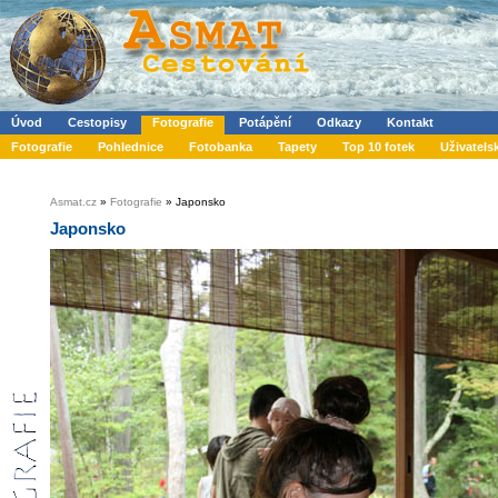
Úvod
Cestopisy
Fotografie
Potápění
Odkazy
Kontakt
Fotografie
Pohlednice
Fotobanka
Tapety
Top 10 fotek
Uživatels
Asmat.cz
»
Fotografie
» Japonsko
Japonsko