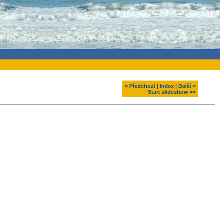
< Předchozí
|
Index
|
Další >
Start slideshow >>