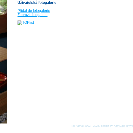
Uživatelská fotogalerie
Přidat do fotogalerie
Zobrazit fotogalerii
(c) Asmat 2003 - 2026, design by
KamData
[
Priv