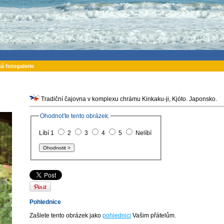
ká fotogalerie
Tradiční čajovna v komplexu chrámu Kinkaku-ji, Kjóto. Japonsko.
Ohodnoťte tento obrázek:
Líbí 1
2
3
4
5
Nelíbí
Pohlednice
Zašlete tento obrázek jako
pohlednici
Vašim přátelům.