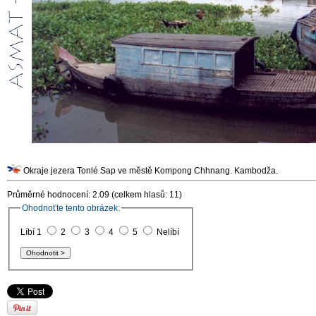
Okraje jezera Tonlé Sap ve městě Kompong Chhnang. Kambodža.
Průměrné hodnocení: 2.09 (celkem hlasů: 11)
Ohodnoťte tento obrázek:
Líbí 1
2
3
4
5
Nelíbí