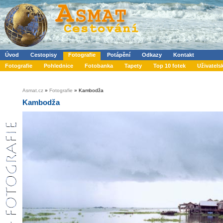
Úvod
Cestopisy
Fotografie
Potápění
Odkazy
Kontakt
Fotografie
Pohlednice
Fotobanka
Tapety
Top 10 fotek
Uživatels
Asmat.cz
»
Fotografie
» Kambodža
Kambodža