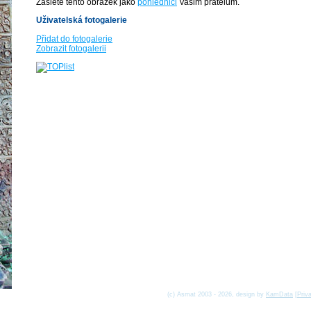
Zašlete tento obrázek jako
pohlednici
Vašim přátelům.
Uživatelská fotogalerie
Přidat do fotogalerie
Zobrazit fotogalerii
(c) Asmat 2003 - 2026, design by
KamData
[
Priv