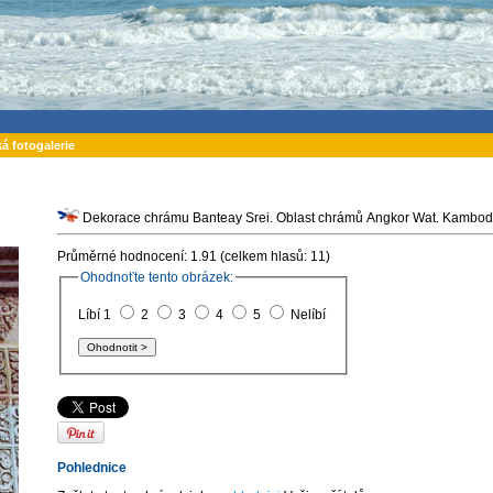
ká fotogalerie
Dekorace chrámu Banteay Srei. Oblast chrámů Angkor Wat. Kambod
Průměrné hodnocení: 1.91 (celkem hlasů: 11)
Ohodnoťte tento obrázek:
Líbí 1
2
3
4
5
Nelíbí
Pohlednice