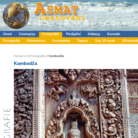
Úvod
Cestopisy
Fotografie
Potápění
Odkazy
Kontakt
Fotografie
Pohlednice
Fotobanka
Tapety
Top 10 fotek
Uživatels
Asmat.cz
»
Fotografie
» Kambodža
Kambodža