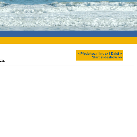
< Předchozí
|
Index
|
Další >
Start slideshow >>
ža.