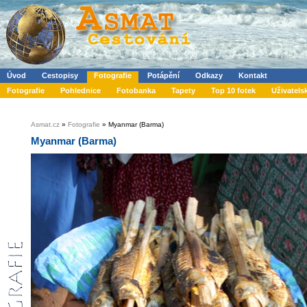
Úvod
Cestopisy
Fotografie
Potápění
Odkazy
Kontakt
Fotografie
Pohlednice
Fotobanka
Tapety
Top 10 fotek
Uživatels
Asmat.cz
»
Fotografie
» Myanmar (Barma)
Myanmar (Barma)