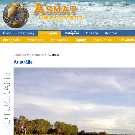
Úvod
Cestopisy
Fotografie
Potápění
Odkazy
Kontakt
Fotografie
Pohlednice
Fotobanka
Tapety
Top 10 fotek
Uživatels
Asmat.cz
»
Fotografie
» Austrálie
Austrálie