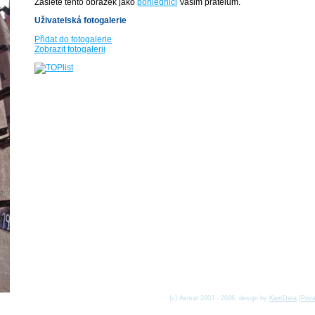
Zašlete tento obrázek jako
pohlednici
Vašim přátelům.
Uživatelská fotogalerie
Přidat do fotogalerie
Zobrazit fotogalerii
(c) Asmat 2003 - 2026, design by
KamData
[
Priv