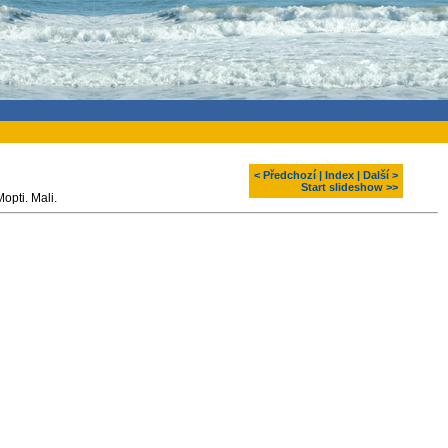
< Předchozí
|
Index
|
Další >
Start slideshow >>
opti. Mali.