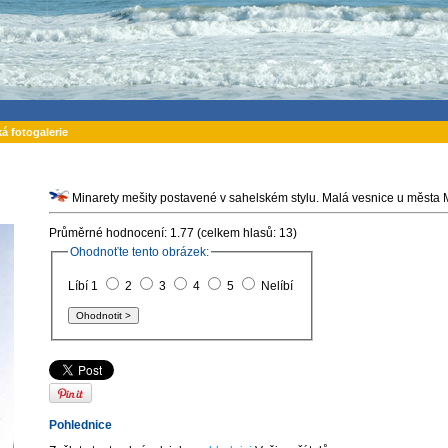
ká fotogalerie
Minarety mešity postavené v sahelském stylu. Malá vesnice u města M
Průměrné hodnocení: 1.77 (celkem hlasů: 13)
Ohodnoťte tento obrázek:
Líbí 1
2
3
4
5
Nelíbí
Pohlednice