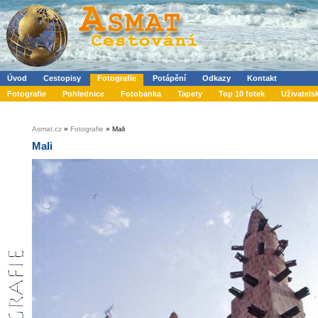
Úvod
Cestopisy
Fotografie
Potápění
Odkazy
Kontakt
Fotografie
Pohlednice
Fotobanka
Tapety
Top 10 fotek
Uživatels
Asmat.cz
»
Fotografie
» Mali
Mali