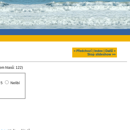
< Předchozí
|
Index
|
Další >
Stop slideshow >>
em hlasů: 122)
5
Nelíbí