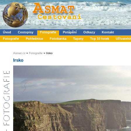
Úvod
Cestopisy
Fotografie
Potápění
Odkazy
Kontakt
Fotografie
Pohlednice
Fotobanka
Tapety
Top 10 fotek
Uživatels
Asmat.cz
»
Fotografie
» Irsko
Irsko