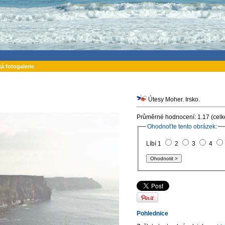
ká fotogalerie
Útesy Moher. Irsko.
Průměrné hodnocení: 1.17 (celk
Ohodnoťte tento obrázek:
Líbí 1
2
3
4
Pohlednice