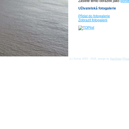
Zašlete tento obrázek jako
pohle
Uživatelská fotogalerie
Přidat do fotogalerie
Zobrazit fotogalerii
(c) Asmat 2003 - 2026, design by
KamData
[
Priv