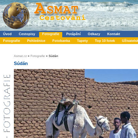
Úvod
Cestopisy
Fotografie
Potápění
Odkazy
Kontakt
Fotografie
Pohlednice
Fotobanka
Tapety
Top 10 fotek
Uživatels
Asmat.cz
»
Fotografie
» Súdán
Súdán