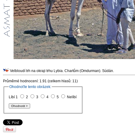
Velbloudí trh na okraji trhu Lybia. Chartům (Omdurman). Súdán.
Průměrné hodnocení: 1.91 (celkem hlasů: 11)
Ohodnoťte tento obrázek:
Líbí 1
2
3
4
5
Nelíbí