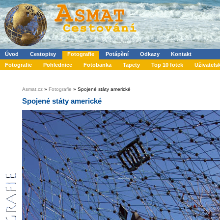
Úvod
Cestopisy
Fotografie
Potápění
Odkazy
Kontakt
Fotografie
Pohlednice
Fotobanka
Tapety
Top 10 fotek
Uživatels
Asmat.cz
»
Fotografie
» Spojené státy americké
Spojené státy americké