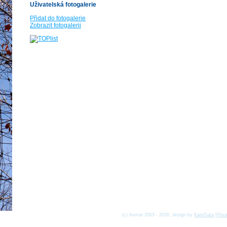
Uživatelská fotogalerie
Přidat do fotogalerie
Zobrazit fotogalerii
(c) Asmat 2003 - 2026, design by
KamData
[
Priv