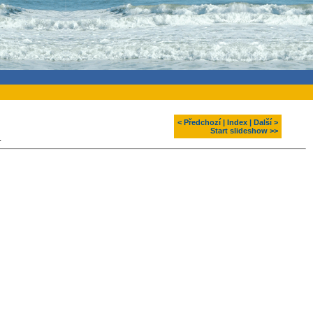
< Předchozí
|
Index
|
Další >
Start slideshow >>
.