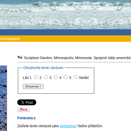
ká fotogalerie
Sculpture Garden, Minneapolis, Minnesota. Spojené státy americké
Ohodnoťte tento obrázek:
Líbí 1
2
3
4
5
Nelíbí
Pohlednice
Zašlete tento obrázek jako
pohlednici
Vašim přátelům.