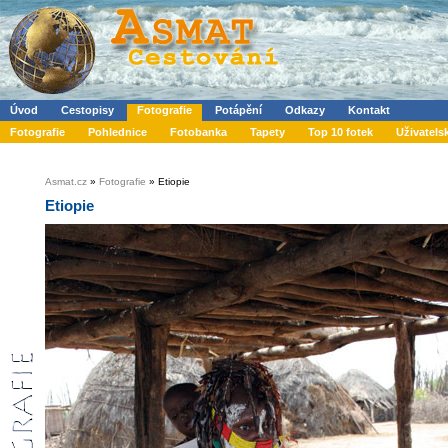
Úvod
Cestopisy
Fotografie
Potápění
Odkazy
Kontakt
Fotografie
Pohlednice
Fotobanka
Tapety
Top 10 fotek
Uživatels
Asmat.cz
»
Fotografie
» Etiopie
Etiopie