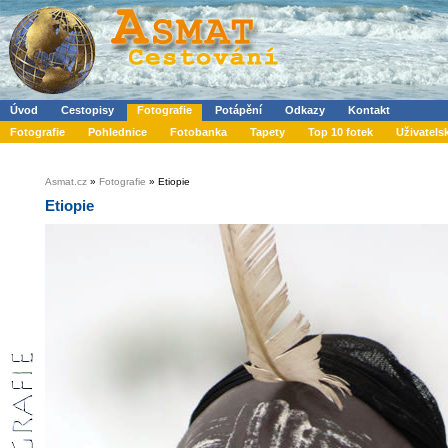
Úvod
Cestopisy
Fotografie
Potápění
Odkazy
Kontakt
Fotografie
Pohlednice
Fotobanka
Tapety
Top 10 fotek
Uživatels
Asmat.cz
»
Fotografie
» Etiopie
Etiopie