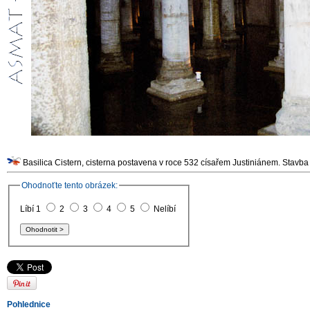
Basilica Cistern, cisterna postavena v roce 532 císařem Justiniánem. Stavba
Ohodnoťte tento obrázek:
Líbí 1
2
3
4
5
Nelíbí
Pohlednice