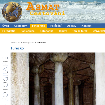
Úvod
Cestopisy
Fotografie
Potápění
Odkazy
Kontakt
Fotografie
Pohlednice
Fotobanka
Tapety
Top 10 fotek
Uživatels
Asmat.cz
»
Fotografie
» Turecko
Turecko