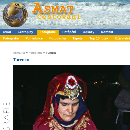
Úvod
Cestopisy
Fotografie
Potápění
Odkazy
Kontakt
Fotografie
Pohlednice
Fotobanka
Tapety
Top 10 fotek
Uživatels
Asmat.cz
»
Fotografie
» Turecko
Turecko