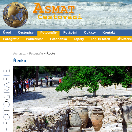
Úvod
Cestopisy
Fotografie
Potápění
Odkazy
Kontakt
Fotografie
Pohlednice
Fotobanka
Tapety
Top 10 fotek
Uživatels
Asmat.cz
»
Fotografie
» Řecko
Řecko