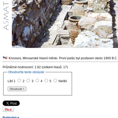
Knossos, Minoanské hlavní město. První palác byl postaven okolo 1900 B.C.,
Průměrné hodnocení: 1.82 (celkem hlasů: 17)
Ohodnoťte tento obrázek:
Líbí 1
2
3
4
5
Nelíbí
Pohlednice