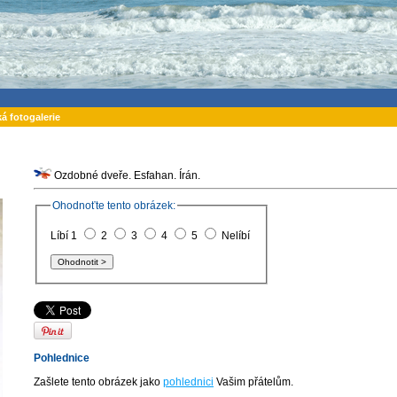
ká fotogalerie
Ozdobné dveře. Esfahan. Írán.
Ohodnoťte tento obrázek:
Líbí 1
2
3
4
5
Nelíbí
Pohlednice
Zašlete tento obrázek jako
pohlednici
Vašim přátelům.