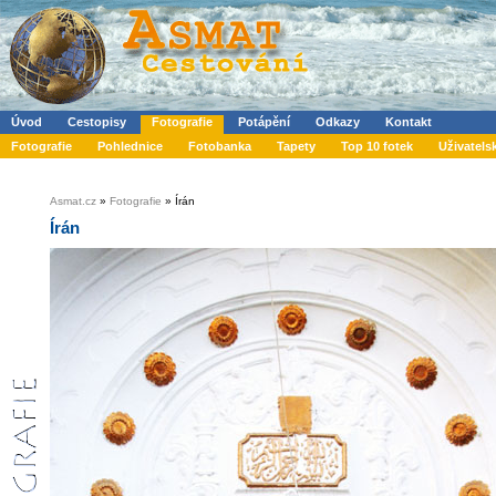
Úvod
Cestopisy
Fotografie
Potápění
Odkazy
Kontakt
Fotografie
Pohlednice
Fotobanka
Tapety
Top 10 fotek
Uživatels
Asmat.cz
»
Fotografie
» Írán
Írán