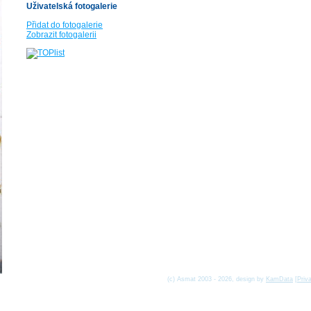
Uživatelská fotogalerie
Přidat do fotogalerie
Zobrazit fotogalerii
(c) Asmat 2003 - 2026, design by
KamData
[
Priv