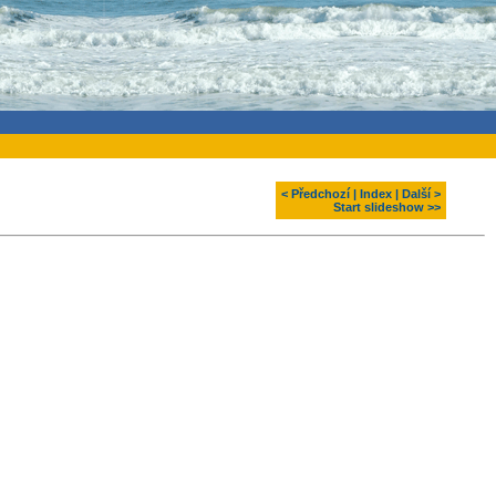
< Předchozí
|
Index
|
Další >
Start slideshow >>