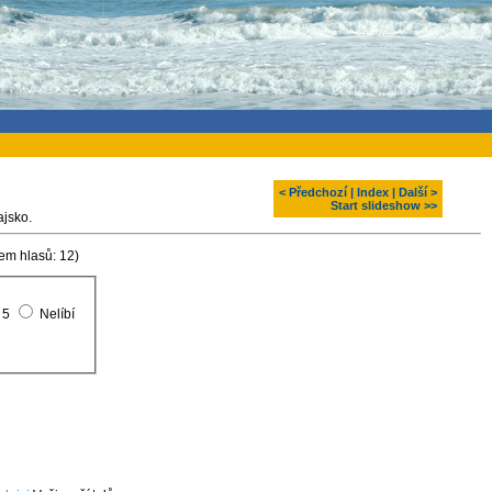
< Předchozí
|
Index
|
Další >
Start slideshow >>
ajsko.
em hlasů: 12)
5
Nelíbí