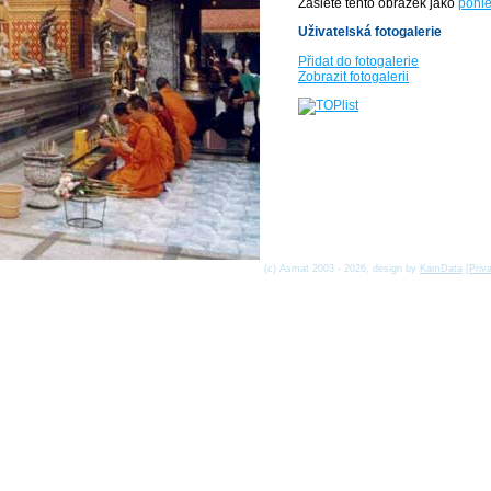
Zašlete tento obrázek jako
pohle
Uživatelská fotogalerie
Přidat do fotogalerie
Zobrazit fotogalerii
(c) Asmat 2003 - 2026, design by
KamData
[
Priv