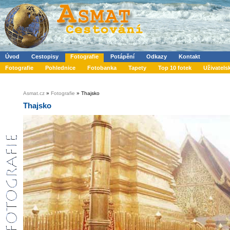
Úvod
Cestopisy
Fotografie
Potápění
Odkazy
Kontakt
Fotografie
Pohlednice
Fotobanka
Tapety
Top 10 fotek
Uživatels
Asmat.cz
»
Fotografie
» Thajsko
Thajsko