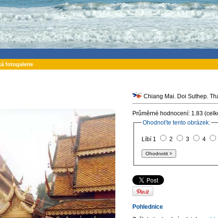
ká fotogalerie
Chiang Mai. Doi Suthep. Th
Průměrné hodnocení: 1.83 (celk
Ohodnoťte tento obrázek:
Líbí 1
2
3
4
Pohlednice