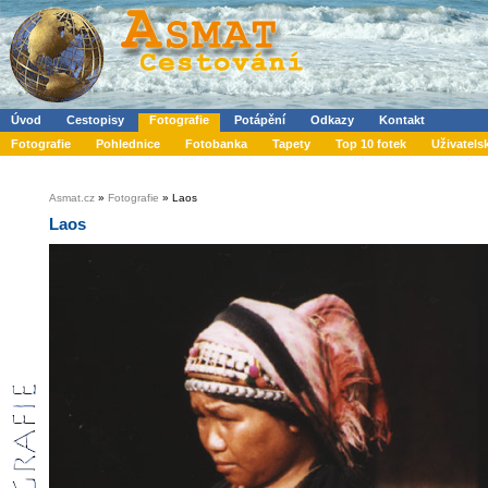
Úvod
Cestopisy
Fotografie
Potápění
Odkazy
Kontakt
Fotografie
Pohlednice
Fotobanka
Tapety
Top 10 fotek
Uživatels
Asmat.cz
»
Fotografie
» Laos
Laos