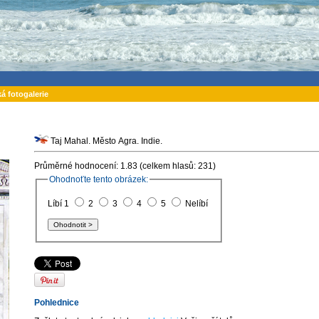
ká fotogalerie
Taj Mahal. Město Agra. Indie.
Průměrné hodnocení: 1.83 (celkem hlasů: 231)
Ohodnoťte tento obrázek:
Líbí 1
2
3
4
5
Nelíbí
Pohlednice