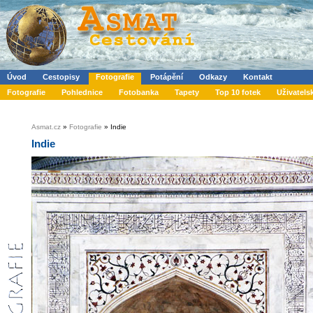
Úvod
Cestopisy
Fotografie
Potápění
Odkazy
Kontakt
Fotografie
Pohlednice
Fotobanka
Tapety
Top 10 fotek
Uživatels
Asmat.cz
»
Fotografie
» Indie
Indie