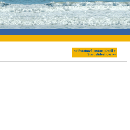
< Předchozí
|
Index
|
Další >
Start slideshow >>