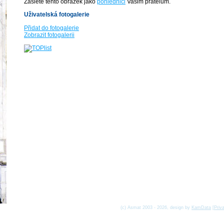
Zašlete tento obrázek jako
pohlednici
Vašim přátelům.
Uživatelská fotogalerie
Přidat do fotogalerie
Zobrazit fotogalerii
(c) Asmat 2003 - 2026, design by
KamData
[
Priv