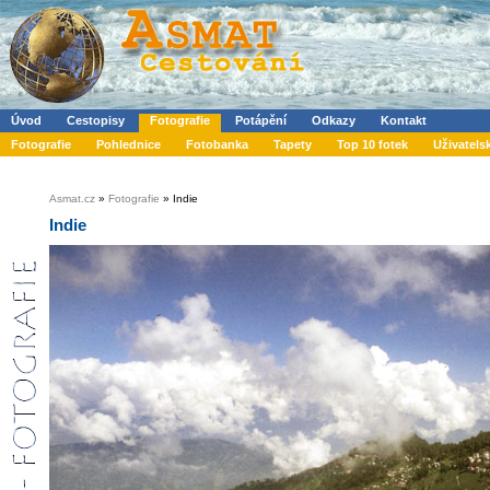
Úvod
Cestopisy
Fotografie
Potápění
Odkazy
Kontakt
Fotografie
Pohlednice
Fotobanka
Tapety
Top 10 fotek
Uživatels
Asmat.cz
»
Fotografie
» Indie
Indie