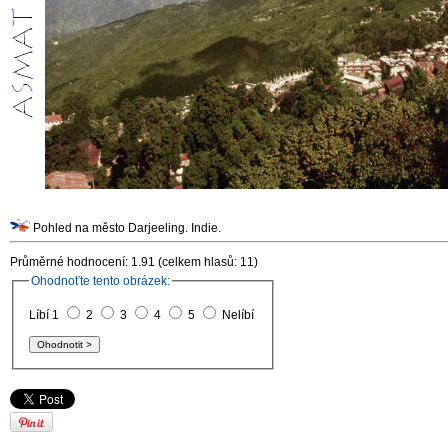
Pohled na město Darjeeling. Indie.
Průměrné hodnocení: 1.91 (celkem hlasů: 11)
Ohodnoťte tento obrázek:
Líbí 1
2
3
4
5
Nelíbí