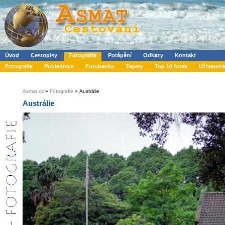
Úvod
Cestopisy
Fotografie
Potápění
Odkazy
Kontakt
Fotografie
Pohlednice
Fotobanka
Tapety
Top 10 fotek
Uživatels
Asmat.cz
»
Fotografie
» Austrálie
Austrálie