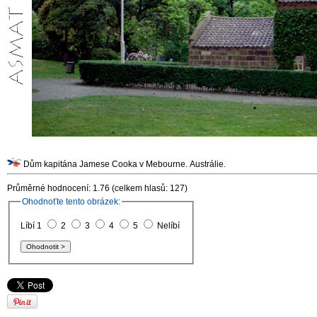
Dům kapitána Jamese Cooka v Mebourne. Austrálie.
Průměrné hodnocení: 1.76 (celkem hlasů: 127)
Ohodnoťte tento obrázek:
Líbí 1
2
3
4
5
Nelíbí