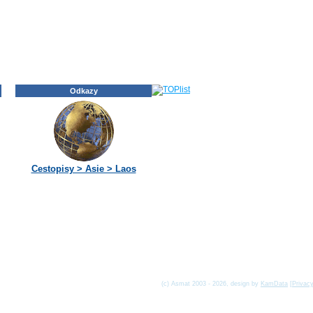
Odkazy
Cestopisy > Asie > Laos
(c) Asmat 2003 - 2026, design by
KamData
[
Privac