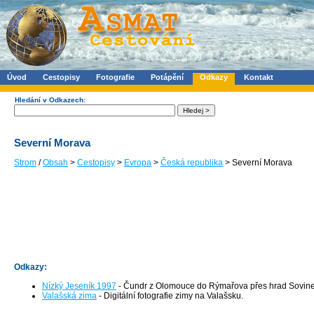
Úvod
Cestopisy
Fotografie
Potápění
Odkazy
Kontakt
Hledání v Odkazech:
Severní Morava
Strom
/
Obsah
>
Cestopisy
>
Evropa
>
Česká republika
> Severní Morava
Odkazy:
Nízký Jeseník 1997
- Čundr z Olomouce do Rýmařova přes hrad Sovin
Valašská zima
- Digitální fotografie zimy na Valašsku.