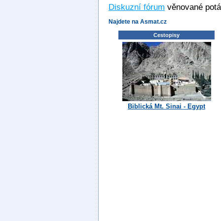
Diskuzní fórum
věnované potáp
Najdete na Asmat.cz
Cestopisy
Biblická Mt. Sinai - Egypt