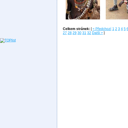
Celkem stránek:
[
< Předchozí
1
2
3
4
5
27
28
29
30
31
32
Další >
]