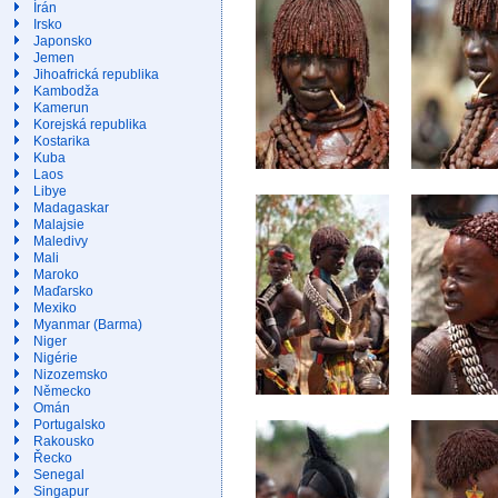
Írán
Irsko
Japonsko
Jemen
Jihoafrická republika
Kambodža
Kamerun
Korejská republika
Kostarika
Kuba
Laos
Libye
Madagaskar
Malajsie
Maledivy
Mali
Maroko
Maďarsko
Mexiko
Myanmar (Barma)
Niger
Nigérie
Nizozemsko
Německo
Omán
Portugalsko
Rakousko
Řecko
Senegal
Singapur