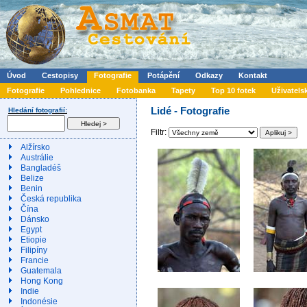
Úvod
Cestopisy
Fotografie
Potápění
Odkazy
Kontakt
Fotografie
Pohlednice
Fotobanka
Tapety
Top 10 fotek
Uživatels
Lidé - Fotografie
Hledání fotografií:
Filtr:
Alžírsko
Austrálie
Bangladéš
Belize
Benin
Česká republika
Čína
Dánsko
Egypt
Etiopie
Filipíny
Francie
Guatemala
Hong Kong
Indie
Indonésie