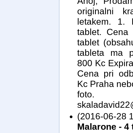
Ahoj, Proda
originalni k
letakem. 1. 
tablet. Cena
tablet (obsah
tableta ma 
800 Kc Expir
Cena pri odb
Kc Praha nebo
foto.
skaladavid2
(2016-06-28 1
Malarone - 4 