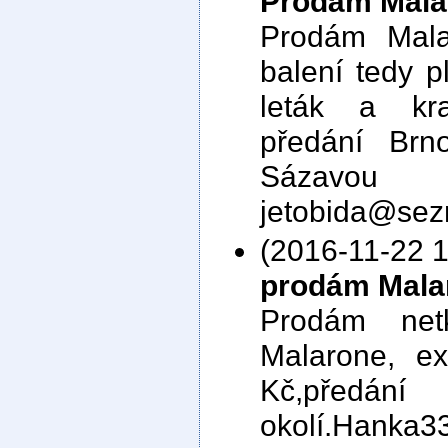
Prodám Mala
Prodám Mala
balení tedy pl
leták a kr
předání Brn
Sázavo
jetobida@sez
(2016-11-22 1
prodám Mala
Prodám net
Malarone, e
Kč,pře
okolí.Hanka3