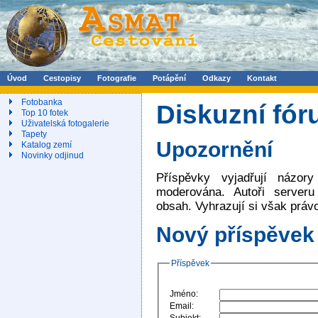
Úvod
Cestopisy
Fotografie
Potápění
Odkazy
Kontakt
Fotobanka
Diskuzní fór
Top 10 fotek
Uživatelská fotogalerie
Tapety
Upozornění
Katalog zemí
Novinky odjinud
Příspěvky vyjadřují názor
moderována. Autoři server
obsah. Vyhrazují si však práv
Nový příspěvek
Příspěvek
Jméno:
Email:
Subjekt: