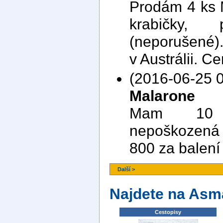
Prodám 4 ks M
krabičky,
(neporušené)
v Austrálii. 
(2016-06-25 0
Malarone
Mam 10 b
nepoškozená 
800 za balení
Další >
Najdete na Asm
Cestopisy