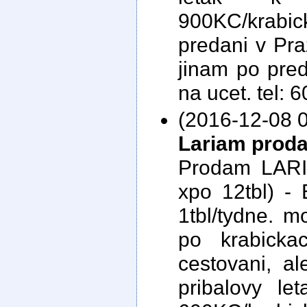
900KC/krabi
predani v Pra
jinam po pre
na ucet. tel: 
(2016-12-08 0
Lariam prod
Prodam LARIA
xpo 12tbl) -
1tbl/tydne. m
po krabick
cestovani, al
pribalovy le