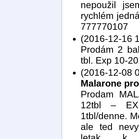
nepoužil js
rychlém jedná
777770107
(2016-12-16 1
Prodám 2 ba
tbl. Exp 10-2
(2016-12-08 0
Malarone pr
Prodam MAL
12tbl – EX
1tbl/denne. M
ale ted nevy
letak k 