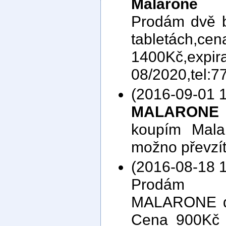
Malarone
Prodám dvě b
tabletá
1400Kč,expir
08/2020,tel:
(2016-09-01 1
MALARONE
koupím Malar
možno převzí
(2016-08-18 1
Prodám ba
MALARONE do
Cena 900Kč 