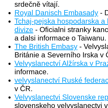
srdečně vítají.
Royal Danisch Embasady
- 
Tchaj-pejska hospodarska a k
divize
- Oficialni stranky kan
a dalsi informace o Taiwanu.
The British Embasy
- Velvysl
Británie a Severního Irska v Č
Velvyslanectví Alžírska v Pra
informace.
velvyslanectví Ruské federa
v ČR.
Velvyslanectvi Slovenske rep
slovenskeho velvyslanectvi v 