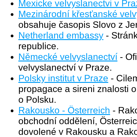
Mexicke velvyslanectvi v Pr
Mezinárodní křesťanské velv
obsahuje časopis Slovo z Je
Netherland embassy
- Strán
republice.
Německé velvyslanectví
- Of
velvyslanectví v Praze.
Polsky institut v Praze
- Cilem
propagace a sireni znalosti o
o Polsku.
Rakousko - Österreich
- Rako
obchodní oddělení, Österrei
dovolené v Rakousku a Rakous