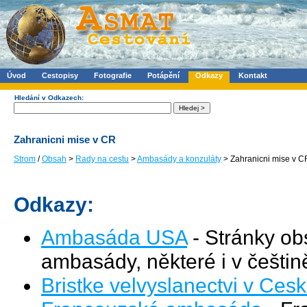
Úvod
Cestopisy
Fotografie
Potápění
Odkazy
Kontakt
Hledání v Odkazech:
Zahranicni mise v CR
Strom
/
Obsah
>
Rady na cestu
>
Ambasády a konzuláty
> Zahranicni mise v C
Odkazy:
Ambasáda USA
- Stránky ob
ambasády, některé i v češtin
Bristke velvyslanectvi v Ces