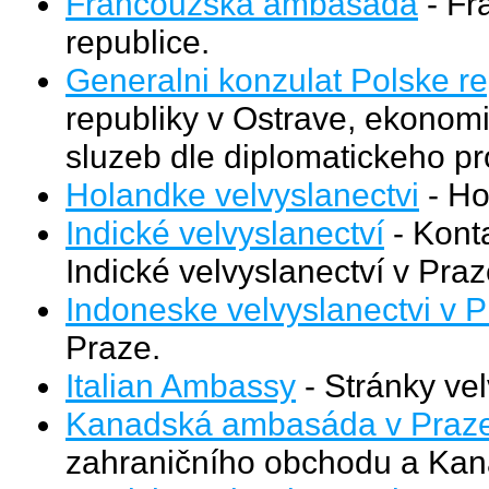
Francouzská ambasáda
- Fr
republice.
Generalni konzulat Polske re
republiky v Ostrave, ekonom
sluzeb dle diplomatickeho pr
Holandke velvyslanectvi
- Ho
Indické velvyslanectví
- Konta
Indické velvyslanectví v Praz
Indoneske velvyslanectvi v 
Praze.
Italian Ambassy
- Stránky velv
Kanadská ambasáda v Praz
zahraničního obchodu a Kana