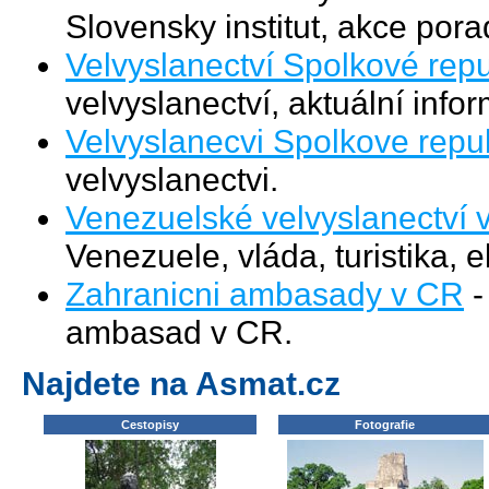
Slovensky institut, akce pora
Velvyslanectví Spolkové re
velvyslanectví, aktuální inf
Velvyslanecvi Spolkove rep
velvyslanectvi.
Venezuelské velvyslanectví 
Venezuele, vláda, turistika, 
Zahranicni ambasady v CR
-
ambasad v CR.
Najdete na Asmat.cz
Cestopisy
Fotografie