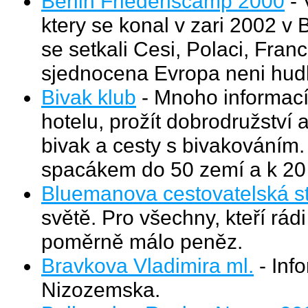
Berlin Friedenscamp 2000
- 
ktery se konal v zari 2002 v B
se setkali Cesi, Polaci, Fran
sjednocena Evropa neni hudb
Bivak klub
- Mnoho informací
hotelu, prožít dobrodružství a
bivak a cesty s bivakováním
spacákem do 50 zemí a k 20
Bluemanova cestovatelská s
světě. Pro všechny, kteří rád
poměrně málo peněz.
Bravkova Vladimira ml.
- Inf
Nizozemska.