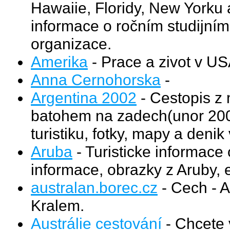
Hawaiie, Floridy, New Yorku a
informace o ročním studijním
organizace.
Amerika
- Prace a zivot v US
Anna Cernohorska
-
Argentina 2002
- Cestopis z 
batohem na zadech(unor 2002
turistiku, fotky, mapy a denik
Aruba
- Turisticke informace 
informace, obrazky z Aruby, 
australan.borec.cz
- Cech - A
Kralem.
Austrálie cestování
- Chcete v