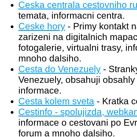
Ceska centrala cestovniho r
temata, informacni centra.
Ceske hory
- Primy kontakt n
zarizeni na digitalnich mapac
fotogalerie, virtualni trasy, i
mnoho dalsiho.
Cesta do Venezuely
- Strank
Venezuely, obsahuji obsahly 
informace.
Cesta kolem sveta
- Kratka c
Cestinfo - spolujizda, webkam
informace o cestovani po Ev
forum a mnoho dalsiho.