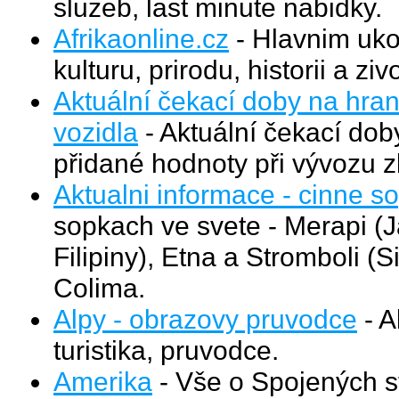
sluzeb, last minute nabidky.
Afrikaonline.cz
- Hlavnim ukol
kulturu, prirodu, historii a ziv
Aktuální čekací doby na hran
vozidla
- Aktuální čekací dob
přidané hodnoty při vývozu z
Aktualni informace - cinne s
sopkach ve svete - Merapi (
Filipiny), Etna a Stromboli (S
Colima.
Alpy - obrazovy pruvodce
- A
turistika, pruvodce.
Amerika
- Vše o Spojených s