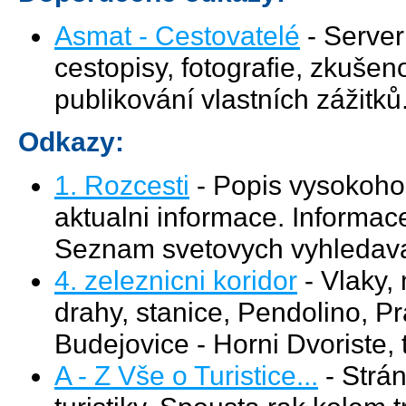
Asmat - Cestovatelé
- Server
cestopisy, fotografie, zkušen
publikování vlastních zážitků
Odkazy:
1. Rozcesti
- Popis vysokohor
aktualni informace. Informace
Seznam svetovych vyhledav
4. zeleznicni koridor
- Vlaky,
drahy, stanice, Pendolino, P
Budejovice - Horni Dvoriste, 
A - Z Vše o Turistice...
- Strá