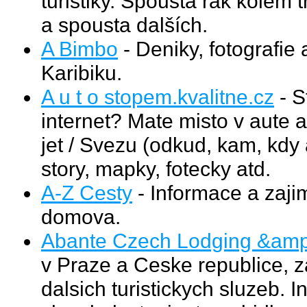
turistiky. Spousta rak kolem tru
a spousta dalších.
A Bimbo
- Deniky, fotografie
Karibiku.
A u t o stopem.kvalitne.cz
- S
internet? Mate misto v aute 
jet / Svezu (odkud, kam, kdy a
story, mapky, fotecky atd.
A-Z Cesty
- Informace a zajim
domova.
Abante Czech Lodging &amp;
v Praze a Ceske republice, za
dalsich turistickych sluzeb. I