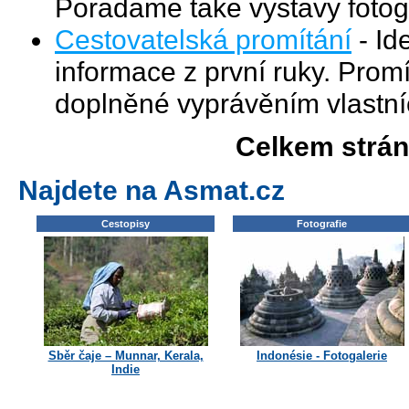
Poradame take vystavy fotogr
Cestovatelská promítání
- Id
informace z první ruky. Promí
doplněné vyprávěním vlastní
Celkem strá
Najdete na Asmat.cz
Cestopisy
Fotografie
Sběr čaje – Munnar, Kerala,
Indonésie - Fotogalerie
Indie