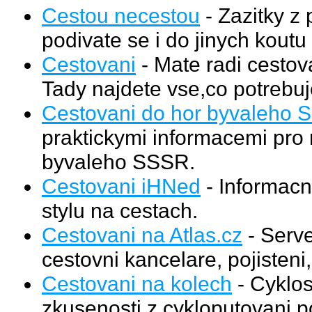
Cestou necestou
- Zazitky z 
podivate se i do jinych koutu
Cestovani
- Mate radi cestov
Tady najdete vse,co potrebuj
Cestovani do hor byvaleho
praktickymi informacemi pro 
byvaleho SSSR.
Cestovani iHNed
- Informacni
stylu na cestach.
Cestovani na Atlas.cz
- Serve
cestovni kancelare, pojisteni
Cestovani na kolech
- Cyklos
zkusenosti z cykloputovani p