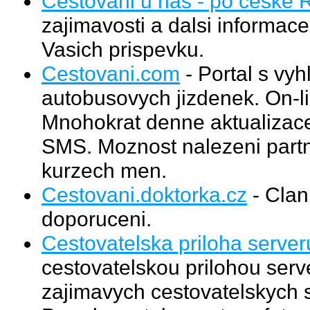
Cestovani u nas - po ceske 
zajimavosti a dalsi informac
Vasich prispevku.
Cestovani.com
- Portal s vy
autobusovych jizdenek. On-li
Mnohokrat denne aktualizace.
SMS. Moznost nalezeni partn
kurzech men.
Cestovani.doktorka.cz
- Clan
doporuceni.
Cestovatelska priloha server
cestovatelskou prilohou serv
zajimavych cestovatelskych s