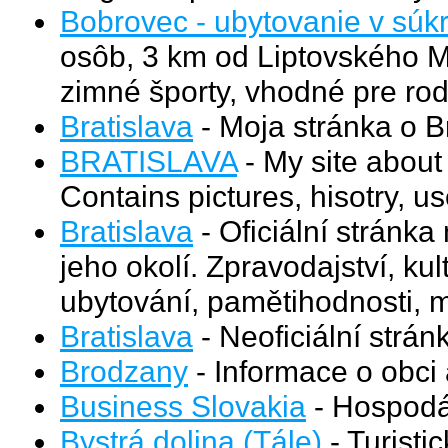
Bobrovec - ubytovanie v súkr
osôb, 3 km od Liptovského Mi
zimné športy, vhodné pre rod
Bratislava
- Moja stránka o Br
BRATISLAVA
- My site about 
Contains pictures, hisotry, u
Bratislava
- Oficiální stránk
jeho okolí. Zpravodajství, ku
ubytování, pamětihodnosti, m
Bratislava
- Neoficiální strán
Brodzany
- Informace o obci 
Business Slovakia
- Hospodá
Bystrá dolina (Tále)
- Turisti