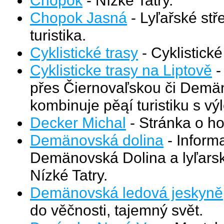
Chopok Jasná
- Lyľařské stř
turistika.
Cyklistické trasy
- Cyklistické
Cyklisticke trasy na Liptově
-
přes Čiernovaľskou či Demän
kombinuje pěąí turistiku s vý
Decker Michal
- Stránka o ho
Demänovská dolina
- Inform
Demänovská Dolina a lyľarsk
Nízké Tatry.
Demänovská ledová jeskyně
do věčnosti, tajemný svět.