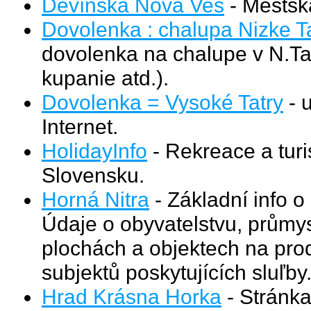
Devínska Nová Ves
- Mestská
Dovolenka : chalupa Nizke Tat
dovolenka na chalupe v N.Tat
kupanie atd.).
Dovolenka = Vysoké Tatry
- 
Internet.
HolidayInfo
- Rekreace a turi
Slovensku.
Horná Nitra
- Základní info o
Údaje o obyvatelstvu, průmys
plochách a objektech na pro
subjektů poskytujících sluľby
Hrad Krásna Horka
- Stránka