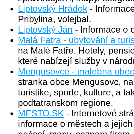
Liptovský Hrádok
- Informace
Pribylina, volejbal.
Liptovský Ján
- Informace o o
Malá Fatra - ubytování a turis
na Malé Fatře. Hotely, pensio
které nabízejí služby v náro
Mengusovce - malebna obec 
stranka obce Mengusovc, na 
turistike, sporte, kulture, a 
podtatranskom regione.
MESTO.SK
- Internetové st
informace o městech a jejich o
počasí, mapy, seznam firem,