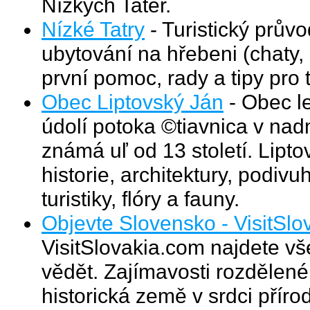
Nízkých Tater.
Nízké Tatry
- Turistický prův
ubytování na hřebeni (chaty,
první pomoc, rady a tipy pro t
Obec Liptovský Ján
- Obec l
údolí potoka ©tiavnica v na
známá uľ od 13 století. Lipt
historie, architektury, podiv
turistiky, flóry a fauny.
Objevte Slovensko - VisitSl
VisitSlovakia.com najdete vš
vědět. Zajímavosti rozdělené 
historická země v srdci příro