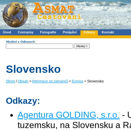
Úvod
Cestopisy
Fotografie
Potápění
Odkazy
Kontakt
Hledání v Odkazech:
Slovensko
Strom
/
Obsah
>
Informace ze zahraničí
>
Evropa
> Slovensko
Odkazy:
Agentura GOLDING, s.r.o.
- 
tuzemsku, na Slovensku a R