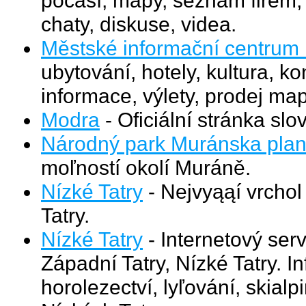
chaty, diskuse, videa.
Městské informační centrum
ubytování, hotely, kultura, ko
informace, výlety, prodej map
Modra
- Oficiální stránka s
Národný park Muránska plan
moľností okolí Muráně.
Nízké Tatry
- Nejvyąąí vrchol
Tatry.
Nízké Tatry
- Internetový serv
Západní Tatry, Nízké Tatry. In
horolezectví, lyľování, skial