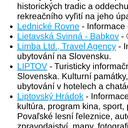
historických tradic a oddech
rekreačního vyľití na jeho úpa
Lednické Rovne
- Informace
Lietavská Svinná - Babkov
- 
Limba Ltd., Travel Agency
- I
ubytování na Slovensku.
LIPTOV
- Turisticky informa
Slovenska. Kulturní památky, 
ubytování v hotelech a chatá
Liptovský Hrádok
- Informace 
kultúra, program kina, sport,
Povaľské lesní ľeleznice, au
zpravodajství, mapy, fotograf