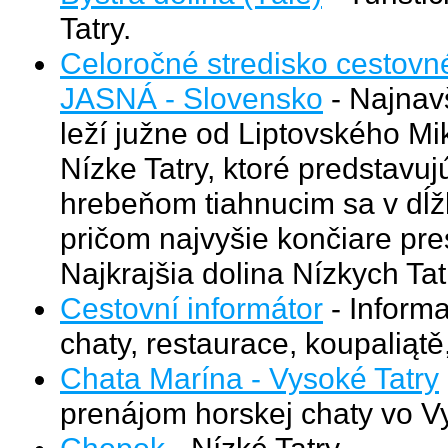
Tatry.
Celoročné stredisko cestovn
JASNÁ - Slovensko
- Najnavš
leží južne od Liptovského M
Nízke Tatry, ktoré predstavu
hrebeňom tiahnucim sa v dĺ
pričom najvyšie končiare pr
Najkrajšia dolina Nízkych Tat
Cestovní informátor
- Informa
chaty, restaurace, koupaliątě
Chata Marína - Vysoké Tatry
prenájom horskej chaty vo V
Chopok
- Nízké Tatry.