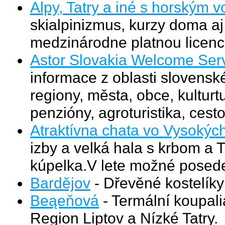
Alpy, Tatry a iné s horský
skialpinizmus, kurzy doma a
medzinárodne platnou licenc
Astor Slovakia Welcome Ser
informace z oblasti slovensk
regiony, města, obce, kulturtu
penzióny, agroturistika, cest
Atraktívna chata vo Vysokých
izby a velká hala s krbom a
kúpelka.V lete možné posede
Bardějov
- Dřevěné kostelíky
Beąeňová
- Termální koupali
Region Liptov a Nízké Tatry.