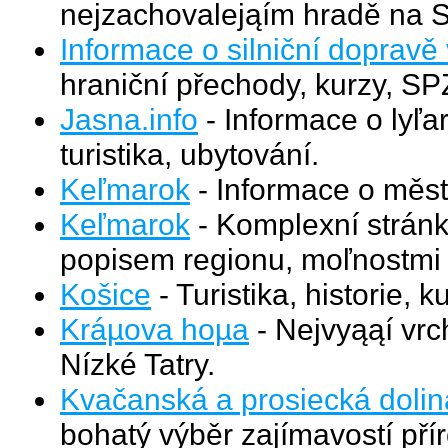
nejzachovalejąím hradě na 
Informace o silniční dopravě 
hraniční přechody, kurzy, SP
Jasna.info
- Informace o lyľa
turistika, ubytování.
Keľmarok
- Informace o městě
Keľmarok
- Komplexní stránk
popisem regionu, moľnostmi 
Košice
- Turistika, historie,
Kráµova hoµa
- Nejvyąąí vrc
Nízké Tatry.
Kvačanská a prosiecká dolina
bohatý výběr zajímavostí pří