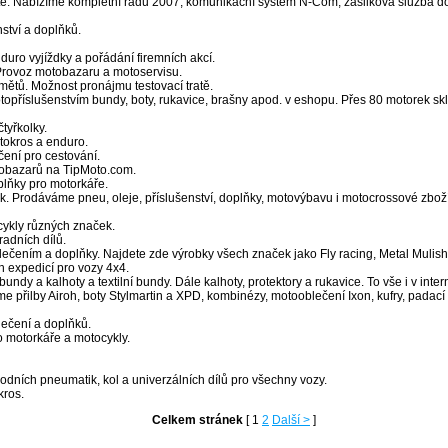
te. Nabízíme kompletní řadu 2007, komunikační systém N-Com, zásilková služba do 
ství a doplňků.
ro vyjíždky a pořádání firemních akcí.
 Provoz motobazaru a motoservisu.
mětů. Možnost pronájmu testovací tratě.
příslušenstvím bundy, boty, rukavice, brašny apod. v eshopu. Přes 80 motorek skl
tyřkolky.
tokros a enduro.
čení pro cestování.
otobazarů na TipMoto.com.
plňky pro motorkáře.
 Prodáváme pneu, oleje, příslušenství, doplňky, motovýbavu i motocrossové zboží od
cykly různých značek.
radních dílů.
ečením a doplňky. Najdete zde výrobky všech značek jako Fly racing, Metal Mulish
h expedicí pro vozy 4x4.
dy a kalhoty a textilní bundy. Dále kalhoty, protektory a rukavice. To vše i v int
 přilby Airoh, boty Stylmartin a XPD, kombinézy, motooblečení Ixon, kufry, padací 
ečení a doplňků.
o motorkáře a motocykly.
odních pneumatik, kol a univerzálních dílů pro všechny vozy.
kros.
Celkem stránek
[ 1
2
Další >
]