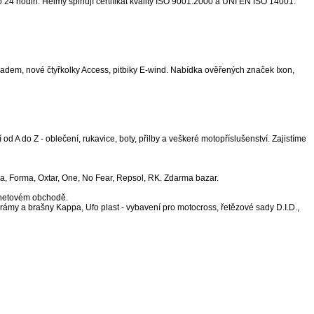
24 hodin. Helmy splňují certifikát kvality ISO 9001:2000 a UNI EN ISO 14001.
adem, nové čtyřkolky Access, pitbiky E-wind. Nabídka ověřených značek Ixon,
 A do Z - oblečení, rukavice, boty, přilby a veškeré motopříslušenství. Zajistíme
a, Forma, Oxtar, One, No Fear, Repsol, RK. Zdarma bazar.
ernetovém obchodě.
rámy a brašny Kappa, Ufo plast - vybavení pro motocross, řetězové sady D.I.D.,