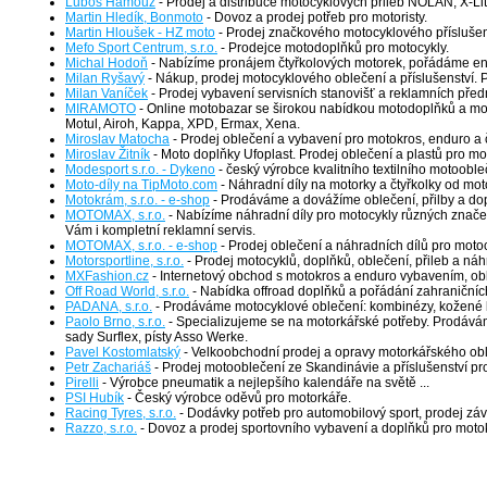
Luboš Hamouz
- Prodej a distribuce motocyklových přileb NOLAN, X-Li
Martin Hledík, Bonmoto
- Dovoz a prodej potřeb pro motoristy.
Martin Hloušek - HZ moto
- Prodej značkového motocyklového příslušen
Mefo Sport Centrum, s.r.o.
- Prodejce motodoplňků pro motocykly.
Michal Hodoň
- Nabízíme pronájem čtyřkolových motorek, pořádáme endu
Milan Ryšavý
- Nákup, prodej motocyklového oblečení a příslušenství.
Milan Vaníček
- Prodej vybavení servisních stanovišť a reklamních před
MIRAMOTO
- Online motobazar se širokou nabídkou motodoplňků a moto
Motul, Airoh, Kappa, XPD, Ermax, Xena.
Miroslav Matocha
- Prodej oblečení a vybavení pro motokros, enduro a č
Miroslav Žitník
- Moto doplňky Ufoplast. Prodej oblečení a plastů pro mo
Modesport s.r.o. - Dykeno
- český výrobce kvalitního textilního motooble
Moto-díly na TipMoto.com
- Náhradní díly na motorky a čtyřkolky od m
Motokrám, s.r.o. - e-shop
- Prodáváme a dovážíme oblečení, přilby a do
MOTOMAX, s.r.o.
- Nabízíme náhradní díly pro motocykly různých značek.
Vám i kompletní reklamní servis.
MOTOMAX, s.r.o. - e-shop
- Prodej oblečení a náhradních dílů pro moto
Motorsportline, s.r.o.
- Prodej motocyklů, doplňků, oblečení, přileb a náh
MXFashion.cz
- Internetový obchod s motokros a enduro vybavením, obl
Off Road World, s.r.o.
- Nabídka offroad doplňků a pořádání zahraničníc
PADANA, s.r.o.
- Prodáváme motocyklové oblečení: kombinézy, kožené bun
Paolo Brno, s.r.o.
- Specializujeme se na motorkářské potřeby. Prodáváme
sady Surflex, písty Asso Werke.
Pavel Kostomlatský
- Velkoobchodní prodej a opravy motorkářského obl
Petr Zachariáš
- Prodej motooblečení ze Skandinávie a příslušenství pr
Pirelli
- Výrobce pneumatik a nejlepšího kalendáře na světě ...
PSI Hubík
- Český výrobce oděvů pro motorkáře.
Racing Tyres, s.r.o.
- Dodávky potřeb pro automobilový sport, prodej záv
Razzo, s.r.o.
- Dovoz a prodej sportovního vybavení a doplňků pro moto