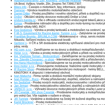
Autopůjčovna Brno, Zlín, Kroměříž, Uherské Hradiště
- Provozujeme lev
Uh.Brod, Vyškov, Vsetín, Zlín, Znojmo.Tel:739917307.
Bikes info
- Časopis o motorkách, tipy, informace, zprávy.
Dainese
- Výrobce kvalitního motorkářského oblečení.
Daniel Ditter
- Prodej použitého i nového oblečení, přileb a doplňků na 
Dněpr
- Oficiální stránky dovozce motocyklů Dněpr a Ural.
enduro.banda.cz
- Vše o offroadu cestovních endur,registr bikerů,akce,vy
Ermax
- Prodáváme náhradní díly a doplňky pro moto-tuning na motocykl
laděné výfuky MIG, INDY.
Eva Godulová
- Výroba a prodej tankvaků a motobrašen na cestovní, spo
F-M-S- Equipment for Racing &amp; Tuning, s.r.o.
- Zabýváme se prodeje
František Brumla - BRUMLA.COM
- Motokrosový e - shop, servis motok
Nikasilu. Seřízení motoru na motorové brzdě.
Gerbing´s
- V ČR a SR dodáváme elektricky vyhřívané oblečení pro moto sp
pásy, vesty.
HD com, s.r.o.
- Zaměřujeme se na dovoz a distribuci motopříslušenství
Helar, s.r.o.
- Výroba a prodej motocyklových přileb a přileb na sněžné sk
Ing. Vladislav Toman - Motocentrum
- Zaměřujeme se na prodej motorist
Ing. Zdeněk Chovanec - e-shop
- Internetový prodej dílů a příslušenství 
Ing.Hana Hluchníková
- Specializujeme se na prodej motocyklového obl
Inno motor, s.r.o.
- Provozujeme motobazar. Nabízíme ojeté motocykly i no
IP Racing Shop
- Prodáváme příslušenství pro motosport - helmy BELL, 
KINGTONY. K dispozici i internetový obchod.
Ivan Matucha
- Firma vyrábí a dodává montážní motocyklové stojany.
Ivan Rumler - Ruco
- Prodej příslušenství, doplňků, oblečení a náhradní
Ivo Sedláček
- Prodej nových motocyklů, motocrossového i silničniho pří
Jan Jirman
- Prodej motocyklového oblečení, doplňků a náhradních díl
JAPACO, s.r.o.
- Výhradní dovozce motocyklových přileb značky Lazer p
Jiří Čepelák - MX shop Čepelák
- Prodáváme motocykly a motopříslušenství
pro volný čas. Vše najdete v našem e-shopu.
Jiří Turinek
- Vyrábíme a dodáváme na český trh kožené doplňky na mot
Kamil Brückner
- Prodej motooblečení.