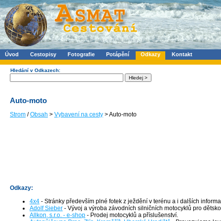
Úvod
Cestopisy
Fotografie
Potápění
Odkazy
Kontakt
Hledání v Odkazech:
Auto-moto
Strom
/
Obsah
>
Vybavení na cesty
> Auto-moto
Odkazy:
4x4
- Stránky především plné fotek z ježdění v terénu a i dalších info
Adolf Sieber
- Vývoj a výroba závodních silničních motocyklů pro dětskou
Allkon, s.r.o. - e-shop
- Prodej motocyklů a příslušenství.