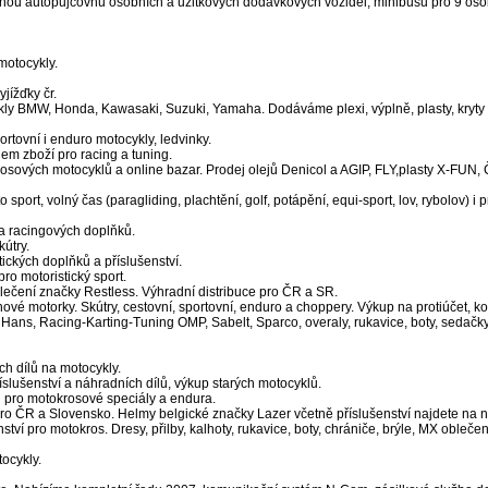
nou autopůjčovnu osobních a užitkových dodávkových vozidel, minibusů pro 9 osob
motocykly.
jížďky čr.
y BMW, Honda, Kawasaki, Suzuki, Yamaha. Dodáváme plexi, výplně, plasty, kryty na 
rtovní i enduro motocykly, ledvinky.
m zboží pro racing a tuning.
rosových motocyklů a online bazar. Prodej olejů Denicol a AGIP, FLY,plasty X-FUN, 
ort, volný čas (paragliding, plachtění, golf, potápění, equi-sport, lov, rybolov) i
 a racingových doplňků.
útry.
ických doplňků a příslušenství.
pro motoristický sport.
ečení značky Restless. Výhradní distribuce pro ČR a SR.
vé motorky. Skútry, cestovní, sportovní, enduro a choppery. Výkup na protiúčet, k
Hans, Racing-Karting-Tuning OMP, Sabelt, Sparco, overaly, rukavice, boty, sedačky,
ch dílů na motocykly.
slušenství a náhradních dílů, výkup starých motocyklů.
ů pro motokrosové speciály a endura.
ro ČR a Slovensko. Helmy belgické značky Lazer včetně příslušenství najdete na n
 pro motokros. Dresy, přilby, kalhoty, rukavice, boty, chrániče, brýle, MX oblečení, 
ocykly.