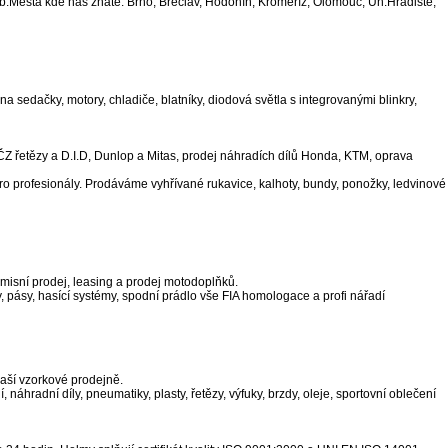
.Města kde nás znáte: Brno, Břeclav, Hodonín, Kroměříž, Olomouc, Uh.Hradiště,
sedačky, motory, chladiče, blatníky, diodová světla s integrovanými blinkry,
ČZ řetězy a D.I.D, Dunlop a Mitas, prodej náhradích dílů Honda, KTM, oprava
 pro profesionály. Prodáváme vyhřívané rukavice, kalhoty, bundy, ponožky, ledvinové
omisní prodej, leasing a prodej motodoplňků.
 pásy, hasící systémy, spodní prádlo vše FIA homologace a profi nářadí
aší vzorkové prodejně.
náhradní díly, pneumatiky, plasty, řetězy, výfuky, brzdy, oleje, sportovní oblečení