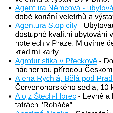
Agentura Němcová - ubytová
době konání veletrhů a výst
Agentura Stop city
- Ubytovac
dostupné kvalitní ubytování 
hotelech v Praze. Mluvíme č
kreditní karty.
Agroturistika v Přeckově
- Do
nádhernou přírodou Českomo
Alena Rychlá, Bělá pod Pra
Červenohorského sedla, 10 
Alojz Štech-Horec
- Levné a 
tatrách "Roháče".