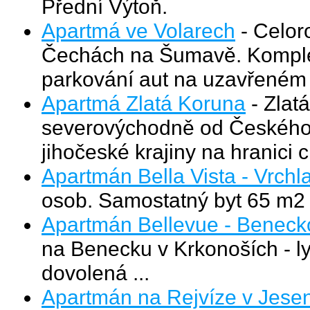
Přední Výtoň.
Apartmá ve Volarech
- Celor
Čechách na Šumavě. Komple
parkování aut na uzavřeném
Apartmá Zlatá Koruna
- Zlat
severovýchodně od Českého 
jihočeské krajiny na hranici 
Apartmán Bella Vista - Vrchl
osob. Samostatný byt 65 m2
Apartmán Bellevue - Beneck
na Benecku v Krkonoších - lyžo
dovolená ...
Apartmán na Rejvíze v Jese