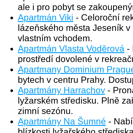
ale i pro pobyt se zakoupen
Apartmán Viki
- Celoroční re
lázeňského města Jeseník v
vlastním vchodem.
Apartmán Vlasta Voděrová
- 
prostředí dovolené v rekrea
Apartmany Dominium Pragu
bytech v centru Prahy. Dostup
Apartmány Harrachov
- Pron
lyžarském středisku. Plně z
zimní sezónu.
Apartmány Na Šumné
- Nabí
blízkosti lyžařského středis