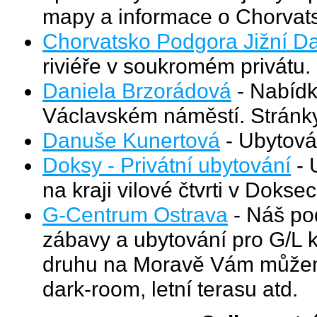
mapy a informace o Chorvat
Chorvatsko Podgora Jižní D
riviéře v soukromém privátu.
Daniela Brzorádová
- Nabídk
Václavském náměstí. Stránky 
Danuše Kunertová
- Ubytován
Doksy - Privátní ubytování
- 
na kraji vilové čtvrti v Doksec
G-Centrum Ostrava
- Náš pod
zábavy a ubytování pro G/L k
druhu na Moravě Vám můžeme
dark-room, letní terasu atd.