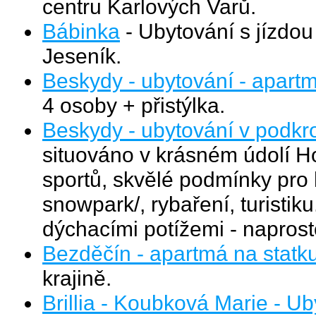
centru Karlových Varů.
Bábinka
- Ubytování s jízdou
Jeseník.
Beskydy - ubytování - apart
4 osoby + přistýlka.
Beskydy - ubytování v podk
situováno v krásném údolí Ho
sportů, skvělé podmínky pro 
snowpark/, rybaření, turistik
dýchacími potížemi - naprost
Bezděčín - apartmá na statk
krajině.
Brillia - Koubková Marie - U