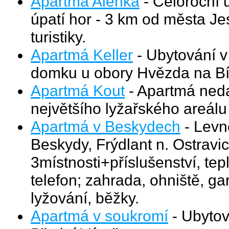
Apartmá Alenka
- Celoroční 
úpatí hor - 3 km od města Je
turistiky.
Apartmá Keller
- Ubytování v
domku u obory Hvězda na Bí
Apartmá Kout
- Apartmá neda
největšího lyžařského areálu
Apartmá v Beskydech
- Levn
Beskydy, Frýdlant n. Ostravi
3místnosti+příslušenství, tep
telefon; zahrada, ohniště, gar
lyžování, běžky.
Apartmá v soukromí
- Ubytov