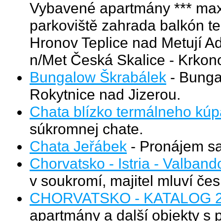
Vybavené apartmány *** max 8
parkoviště zahrada balkón t
Hronov Teplice nad Metují 
n/Met Česká Skalice - Krkono
Bungalow Škrabálek
- Bungal
Rokytnice nad Jizerou.
Chata blízko termálneho kúp
súkromnej chate.
Chata Jeřábek
- Pronájem s
Chorvatsko - Istria - Valband
v soukromí, majitel mluví čes
CHORVATSKO - KATALOG 
apartmány a další objekty s 