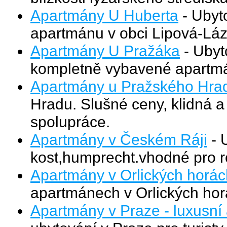
Apartmány U Huberta
- Ubyt
apartmánu v obci Lipová-Láz
Apartmány U Pražáka
- Ubyt
kompletně vybavené apartmá
Apartmány u Pražského Hra
Hradu. Slušné ceny, klidná 
spolupráce.
Apartmány v Českém Ráji
- 
kost,humprecht.vhodné pro r
Apartmány v Orlických horác
apartmánech v Orlických hor
Apartmány v Praze - luxusní 