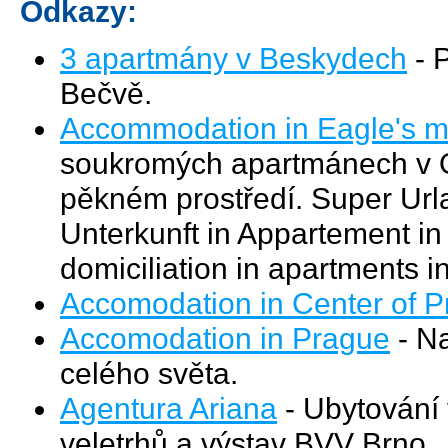
Odkazy:
3 apartmány v Beskydech
- 
Bečvě.
Accommodation in Eagle's m
soukromých apartmánech v Or
pěkném prostředí. Super Ur
Unterkunft in Appartement in 
domiciliation in apartments 
Accomodation in Center of 
Accomodation in Prague
- Na
celého světa.
Agentura Ariana
- Ubytování 
veletrhů a výstav BVV Brno.