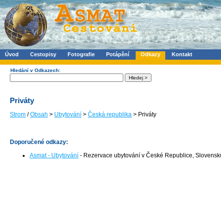
Úvod
Cestopisy
Fotografie
Potápění
Odkazy
Kontakt
Hledání v Odkazech:
Priváty
Strom
/
Obsah
>
Ubytování
>
Česká republika
> Priváty
Doporučené odkazy:
Asmat - Ubytování
- Rezervace ubytování v České Republice, Slovensk