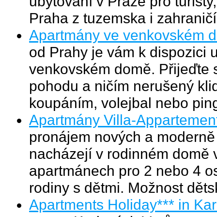
ubytování v Praze pro turisty
Praha z tuzemska i zahraničí
Apartmány ve venkovském d
od Prahy je vám k dispozici
venkovském domě. Přijeďte si 
pohodu a ničím nerušený klid
koupáním, volejbal nebo pin
Apartmány Villa-Appartement
pronájem nových a moderně 
nacházejí v rodinném domě v
apartmánech pro 2 nebo 4 os
rodiny s dětmi. Možnost děts
Apartments Holiday*** in Kar