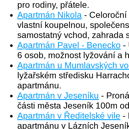
pro rodiny, přátele.
Apartmán Nikola
- Celoroční
vlastní koupelnou, společen
samostatný vchod, zahrada s
Apartmán Pavel - Benecko
- 
6 osob, možnost lyžování a ho
Apartmán u Mumlavských v
lyžařském středisku Harrac
apartmánu.
Apartmán v Jeseníku
- Proná
části města Jeseník 100m od
Apartmán v Ředitelské vile
- 
apartmánu v Lázních Jeseník