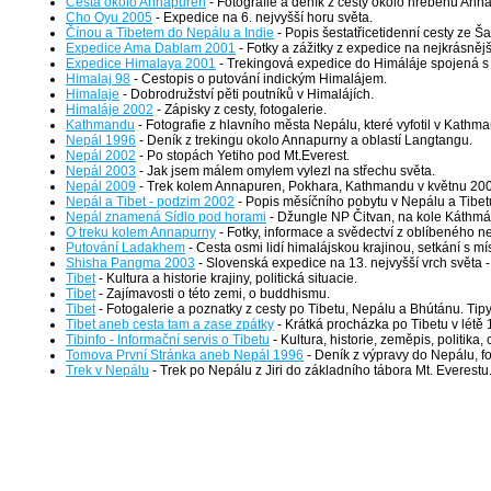
Cesta okolo Annapuren
- Fotografie a deník z cesty okolo hřebenu An
Cho Oyu 2005
- Expedice na 6. nejvyšší horu světa.
Čínou a Tibetem do Nepálu a Indie
- Popis šestatřicetidenní cesty ze 
Expedice Ama Dablam 2001
- Fotky a zážitky z expedice na nejkrásněj
Expedice Himalaya 2001
- Trekingová expedice do Himáláje spojená s
Himalaj 98
- Cestopis o putování indickým Himalájem.
Himalaje
- Dobrodružství pěti poutníků v Himalájích.
Himaláje 2002
- Zápisky z cesty, fotogalerie.
Kathmandu
- Fotografie z hlavního města Nepálu, které vyfotil v Kat
Nepál 1996
- Deník z trekingu okolo Annapurny a oblastí Langtangu.
Nepál 2002
- Po stopách Yetiho pod Mt.Everest.
Nepál 2003
- Jak jsem málem omylem vylezl na střechu světa.
Nepál 2009
- Trek kolem Annapuren, Pokhara, Kathmandu v květnu 2009. 
Nepál a Tibet - podzim 2002
- Popis měsíčního pobytu v Nepálu a Tibetu
Nepál znamená Sídlo pod horami
- Džungle NP Čitvan, na kole Káthmán
O treku kolem Annapurny
- Fotky, informace a svědectví z oblíbeného 
Putování Ladakhem
- Cesta osmi lidí himalájskou krajinou, setkání s mí
Shisha Pangma 2003
- Slovenská expedice na 13. nejvyšší vrch světa
Tibet
- Kultura a historie krajiny, politická situacie.
Tibet
- Zajímavosti o této zemi, o buddhismu.
Tibet
- Fotogalerie a poznatky z cesty po Tibetu, Nepálu a Bhútánu. Tipy 
Tibet aneb cesta tam a zase zpátky
- Krátká procházka po Tibetu v létě 
Tibinfo - Informační servis o Tibetu
- Kultura, historie, zeměpis, politika,
Tomova První Stránka aneb Nepál 1996
- Deník z výpravy do Nepálu, fo
Trek v Nepálu
- Trek po Nepálu z Jiri do základního tábora Mt. Everestu.