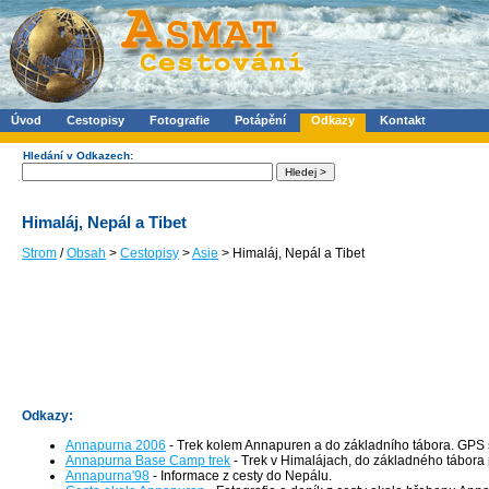
Úvod
Cestopisy
Fotografie
Potápění
Odkazy
Kontakt
Hledání v Odkazech:
Himaláj, Nepál a Tibet
Strom
/
Obsah
>
Cestopisy
>
Asie
> Himaláj, Nepál a Tibet
Odkazy:
Annapurna 2006
- Trek kolem Annapuren a do základního tábora. GPS so
Annapurna Base Camp trek
- Trek v Himalájach, do základného tábora 
Annapurna'98
- Informace z cesty do Nepálu.