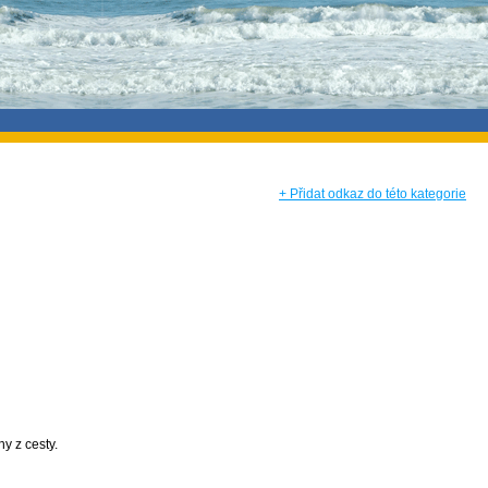
+ Přidat odkaz do této kategorie
y z cesty.