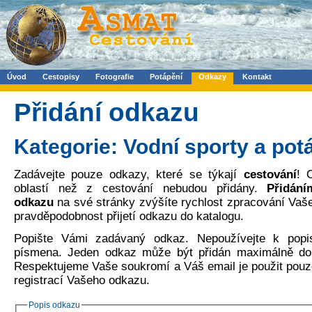
Úvod
Cestopisy
Fotografie
Potápění
Odkazy
Kontakt
Přidání odkazu
Kategorie: Vodní sporty a pot
Zadávejte pouze odkazy, které se týkají
cestování
! 
oblastí než z cestování nebudou přidány.
Přidání
odkazu
na své stránky zvýšíte rychlost zpracování Va
pravděpodobnost přijetí odkazu do katalogu.
Popište Vámi zadávaný odkaz. Nepoužívejte k popi
písmena. Jeden odkaz může být přidán maximálně do 
Respektujeme Vaše soukromí a Váš email je použit pouze
registrací Vašeho odkazu.
Popis odkazu