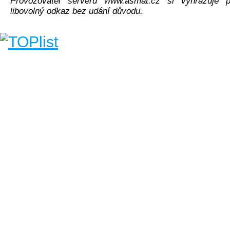
Provozovatel serveru www.asmat.cz si vyhrazuje p
libovolný odkaz bez udání důvodu.