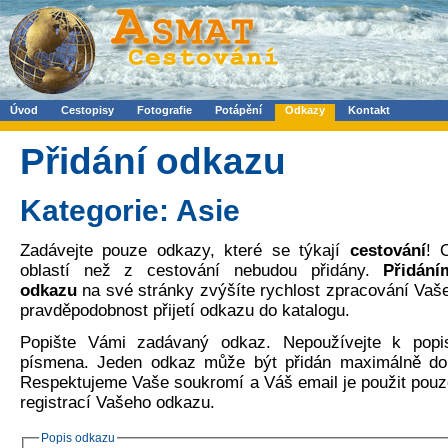
Úvod
Cestopisy
Fotografie
Potápění
Odkazy
Kontakt
Přidání odkazu
Kategorie: Asie
Zadávejte pouze odkazy, které se týkají
cestování
! 
oblastí než z cestování nebudou přidány.
Přidání
odkazu
na své stránky zvýšíte rychlost zpracování Va
pravděpodobnost přijetí odkazu do katalogu.
Popište Vámi zadávaný odkaz. Nepoužívejte k popi
písmena. Jeden odkaz může být přidán maximálně do 
Respektujeme Vaše soukromí a Váš email je použit pouze
registrací Vašeho odkazu.
Popis odkazu