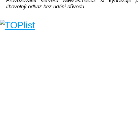
Provozovatel serveru www.asmat.cz si vyhrazuje p
libovolný odkaz bez udání důvodu.