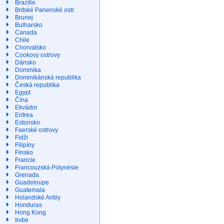
Brazílie
Britské Panenské ostr.
Brunej
Bulharsko
Canada
Chile
Chorvatsko
Cookovy ostrovy
Dánsko
Dominika
Dominikánská republika
Česká republika
Egypt
Čína
Ekvádor
Eritrea
Estonsko
Faerské ostrovy
Fidži
Filipíny
Finsko
Francie
Francouzská Polynésie
Grenada
Guadeloupe
Guatemala
Holandské Antily
Honduras
Hong Kong
Indie