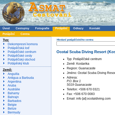
Úvod
Cestopisy
Fotografie
Potápění
Odkazy
Kontakt
Potápění
Centra
Typ:
Hledaní potápěčského centra
Dekompresní komora
Potápěčská loď
Ocotal Scuba Diving Resort (Kos
Potápěčské centrum
Potápěčské cesty
Typ: Potápěčské centrum
Potápěčský obchod
Potápěský klub
Země: Kostarika
Region: Guanacaste
Země:
Jméno: Ocotal Scuba Diving Resor
Anguilla
Adresa:
Antigua a Barbuda
P.O. Box 1
Argentina
5019 Guanacaste
Aruba
Telefon: +506 670 0321
Austrálie
Bahamy
Fax: +506 670 0083
Bahrajn
Email: info [at] ocotaldiving.com
Barbados
Belgie
Belize
Bermudy