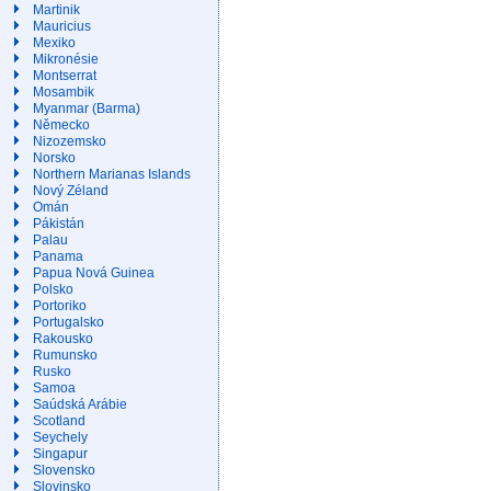
Martinik
Mauricius
Mexiko
Mikronésie
Montserrat
Mosambik
Myanmar (Barma)
Německo
Nizozemsko
Norsko
Northern Marianas Islands
Nový Zéland
Omán
Pákistán
Palau
Panama
Papua Nová Guinea
Polsko
Portoriko
Portugalsko
Rakousko
Rumunsko
Rusko
Samoa
Saúdská Arábie
Scotland
Seychely
Singapur
Slovensko
Slovinsko