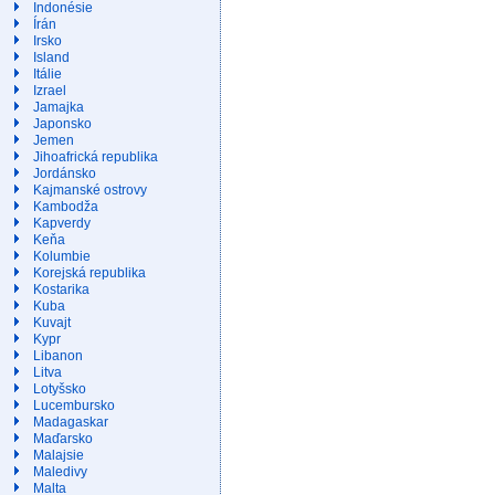
Indonésie
Írán
Irsko
Island
Itálie
Izrael
Jamajka
Japonsko
Jemen
Jihoafrická republika
Jordánsko
Kajmanské ostrovy
Kambodža
Kapverdy
Keňa
Kolumbie
Korejská republika
Kostarika
Kuba
Kuvajt
Kypr
Libanon
Litva
Lotyšsko
Lucembursko
Madagaskar
Maďarsko
Malajsie
Maledivy
Malta