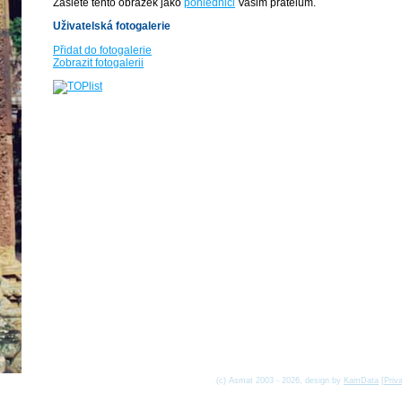
Zašlete tento obrázek jako
pohlednici
Vašim přátelům.
Uživatelská fotogalerie
Přidat do fotogalerie
Zobrazit fotogalerii
(c) Asmat 2003 - 2026, design by
KamData
[
Priv