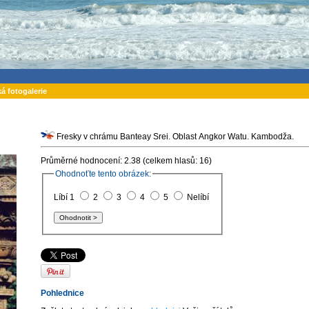
ká fotogalerie
Fresky v chrámu Banteay Srei. Oblast Angkor Watu. Kambodža.
Průměrné hodnocení: 2.38 (celkem hlasů: 16)
Ohodnoťte tento obrázek:
Líbí 1
2
3
4
5
Nelíbí
Pohlednice