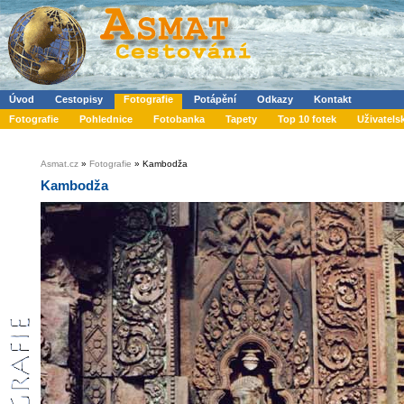
Úvod
Cestopisy
Fotografie
Potápění
Odkazy
Kontakt
Fotografie
Pohlednice
Fotobanka
Tapety
Top 10 fotek
Uživatels
Asmat.cz
»
Fotografie
» Kambodža
Kambodža