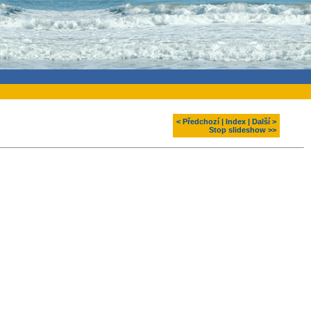
< Předchozí
|
Index
|
Další >
Stop slideshow >>